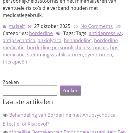
persoonlijkheidsstoornis en het minimaliseren van
eventuele risico’s die verband houden met
medicatiegebruik.
maiself
27 oktober 2025
No Comments
Categories:
borderline
Tags: Tags:
antidepressiva
,
antipsychotica
,
anxiolytica
,
behandeling
,
borderline
medicatie
,
borderline persoonlijkheidsstoornis
,
bps
,
medicatie
,
stemmingsstabilisatoren
,
symptomen
,
therapieën
Zoeken
Zoeken
Laatste artikelen
Behandeling van Borderline met Antipsychotica:
Effectief of Risicovol?
Mogelijke Oorzaken van Emotionele Instabiliteit: Een