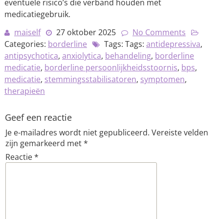
eventuele risico’s die verband houden met
medicatiegebruik.
maiself
27 oktober 2025
No Comments
Categories:
borderline
Tags: Tags:
antidepressiva
,
antipsychotica
,
anxiolytica
,
behandeling
,
borderline
medicatie
,
borderline persoonlijkheidsstoornis
,
bps
,
medicatie
,
stemmingsstabilisatoren
,
symptomen
,
therapieën
Geef een reactie
Je e-mailadres wordt niet gepubliceerd.
Vereiste velden
zijn gemarkeerd met
*
Reactie
*