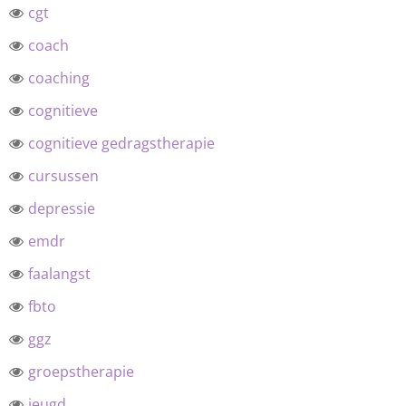
cgt
coach
coaching
cognitieve
cognitieve gedragstherapie
cursussen
depressie
emdr
faalangst
fbto
ggz
groepstherapie
jeugd