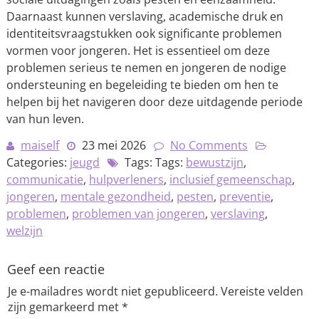
Daarnaast kunnen verslaving, academische druk en
identiteitsvraagstukken ook significante problemen
vormen voor jongeren. Het is essentieel om deze
problemen serieus te nemen en jongeren de nodige
ondersteuning en begeleiding te bieden om hen te
helpen bij het navigeren door deze uitdagende periode
van hun leven.
maiself
23 mei 2026
No Comments
Categories:
jeugd
Tags: Tags:
bewustzijn
,
communicatie
,
hulpverleners
,
inclusief gemeenschap
,
jongeren
,
mentale gezondheid
,
pesten
,
preventie
,
problemen
,
problemen van jongeren
,
verslaving
,
welzijn
Geef een reactie
Je e-mailadres wordt niet gepubliceerd.
Vereiste velden
zijn gemarkeerd met
*