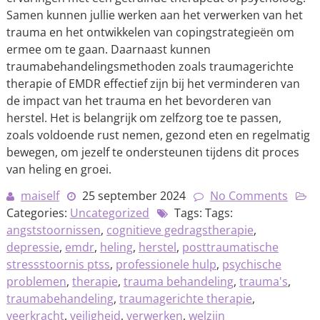
Samen kunnen jullie werken aan het verwerken van het
trauma en het ontwikkelen van copingstrategieën om
ermee om te gaan. Daarnaast kunnen
traumabehandelingsmethoden zoals traumagerichte
therapie of EMDR effectief zijn bij het verminderen van
de impact van het trauma en het bevorderen van
herstel. Het is belangrijk om zelfzorg toe te passen,
zoals voldoende rust nemen, gezond eten en regelmatig
bewegen, om jezelf te ondersteunen tijdens dit proces
van heling en groei.
maiself
25 september 2024
No Comments
Categories:
Uncategorized
Tags: Tags:
angststoornissen
,
cognitieve gedragstherapie
,
depressie
,
emdr
,
heling
,
herstel
,
posttraumatische
stressstoornis ptss
,
professionele hulp
,
psychische
problemen
,
therapie
,
trauma behandeling
,
trauma's
,
traumabehandeling
,
traumagerichte therapie
,
veerkracht
,
veiligheid
,
verwerken
,
welzijn