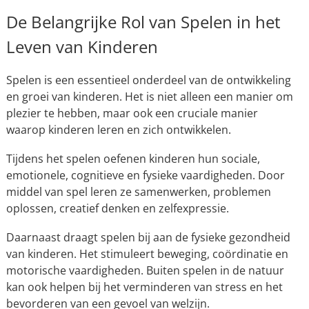
De Belangrijke Rol van Spelen in het
Leven van Kinderen
Spelen is een essentieel onderdeel van de ontwikkeling
en groei van kinderen. Het is niet alleen een manier om
plezier te hebben, maar ook een cruciale manier
waarop kinderen leren en zich ontwikkelen.
Tijdens het spelen oefenen kinderen hun sociale,
emotionele, cognitieve en fysieke vaardigheden. Door
middel van spel leren ze samenwerken, problemen
oplossen, creatief denken en zelfexpressie.
Daarnaast draagt spelen bij aan de fysieke gezondheid
van kinderen. Het stimuleert beweging, coördinatie en
motorische vaardigheden. Buiten spelen in de natuur
kan ook helpen bij het verminderen van stress en het
bevorderen van een gevoel van welzijn.