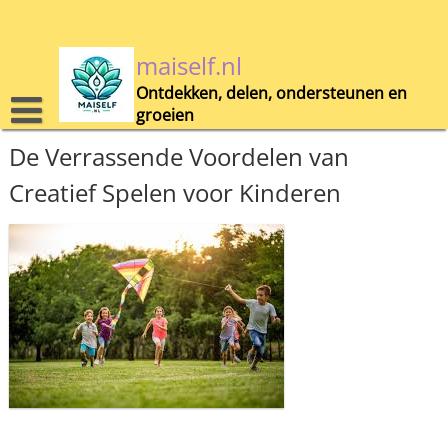
Skip
to
content
maiself.nl
Ontdekken, delen, ondersteunen en
groeien
De Verrassende Voordelen van
Creatief Spelen voor Kinderen