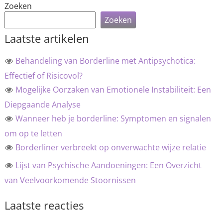
Zoeken
Zoeken
Laatste artikelen
Behandeling van Borderline met Antipsychotica:
Effectief of Risicovol?
Mogelijke Oorzaken van Emotionele Instabiliteit: Een
Diepgaande Analyse
Wanneer heb je borderline: Symptomen en signalen
om op te letten
Borderliner verbreekt op onverwachte wijze relatie
Lijst van Psychische Aandoeningen: Een Overzicht
van Veelvoorkomende Stoornissen
Laatste reacties