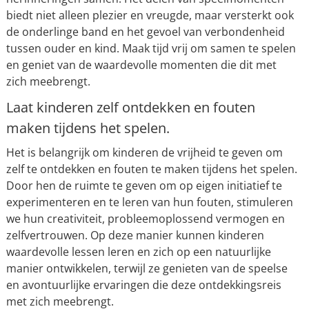
biedt niet alleen plezier en vreugde, maar versterkt ook
de onderlinge band en het gevoel van verbondenheid
tussen ouder en kind. Maak tijd vrij om samen te spelen
en geniet van de waardevolle momenten die dit met
zich meebrengt.
Laat kinderen zelf ontdekken en fouten
maken tijdens het spelen.
Het is belangrijk om kinderen de vrijheid te geven om
zelf te ontdekken en fouten te maken tijdens het spelen.
Door hen de ruimte te geven om op eigen initiatief te
experimenteren en te leren van hun fouten, stimuleren
we hun creativiteit, probleemoplossend vermogen en
zelfvertrouwen. Op deze manier kunnen kinderen
waardevolle lessen leren en zich op een natuurlijke
manier ontwikkelen, terwijl ze genieten van de speelse
en avontuurlijke ervaringen die deze ontdekkingsreis
met zich meebrengt.