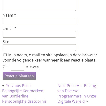
Naam
*
E-mail
*
Site
Mijn naam, e-mail en site opslaan in deze browser
voor de volgende keer wanneer ik een reactie plaats.
7
−
=
twee
Bericht
Previous Post:
Next Post: Het Belang
navigatie
Belangrijke Kenmerken
van Diverse
van Borderline
Programma’s in Onze
Persoonlijkheidsstoornis
Digitale Wereld