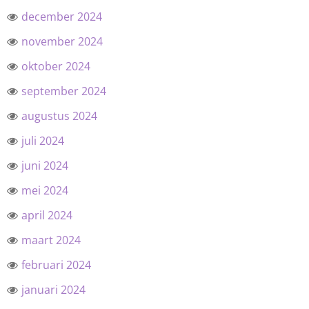
december 2024
november 2024
oktober 2024
september 2024
augustus 2024
juli 2024
juni 2024
mei 2024
april 2024
maart 2024
februari 2024
januari 2024