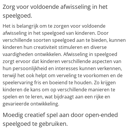
Zorg voor voldoende afwisseling in het
speelgoed.
Het is belangrijk om te zorgen voor voldoende
afwisseling in het speelgoed van kinderen. Door
verschillende soorten speelgoed aan te bieden, kunnen
kinderen hun creativiteit stimuleren en diverse
vaardigheden ontwikkelen. Afwisseling in speelgoed
zorgt ervoor dat kinderen verschillende aspecten van
hun persoonlijkheid en interesses kunnen verkennen,
terwijl het ook helpt om verveling te voorkomen en de
speelervaring fris en boeiend te houden. Zo krijgen
kinderen de kans om op verschillende manieren te
spelen en te leren, wat bijdraagt aan een rijke en
gevarieerde ontwikkeling.
Moedig creatief spel aan door open-ended
speelgoed te gebruiken.