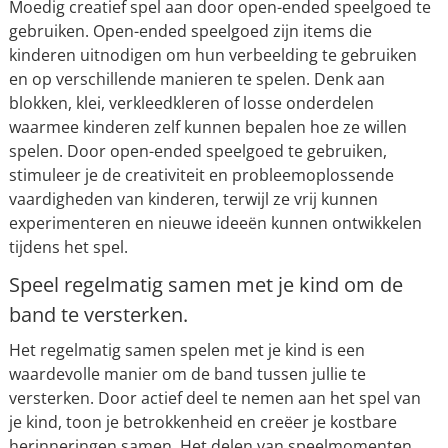
Moedig creatief spel aan door open-ended speelgoed te
gebruiken. Open-ended speelgoed zijn items die
kinderen uitnodigen om hun verbeelding te gebruiken
en op verschillende manieren te spelen. Denk aan
blokken, klei, verkleedkleren of losse onderdelen
waarmee kinderen zelf kunnen bepalen hoe ze willen
spelen. Door open-ended speelgoed te gebruiken,
stimuleer je de creativiteit en probleemoplossende
vaardigheden van kinderen, terwijl ze vrij kunnen
experimenteren en nieuwe ideeën kunnen ontwikkelen
tijdens het spel.
Speel regelmatig samen met je kind om de
band te versterken.
Het regelmatig samen spelen met je kind is een
waardevolle manier om de band tussen jullie te
versterken. Door actief deel te nemen aan het spel van
je kind, toon je betrokkenheid en creëer je kostbare
herinneringen samen. Het delen van speelmomenten