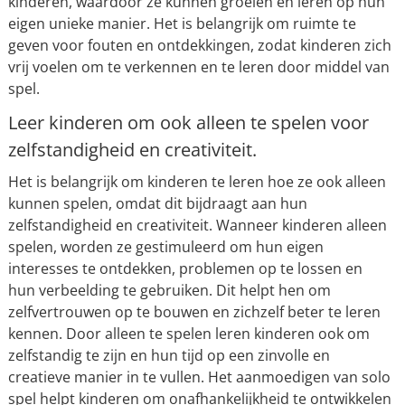
kinderen, waardoor ze kunnen groeien en leren op hun
eigen unieke manier. Het is belangrijk om ruimte te
geven voor fouten en ontdekkingen, zodat kinderen zich
vrij voelen om te verkennen en te leren door middel van
spel.
Leer kinderen om ook alleen te spelen voor
zelfstandigheid en creativiteit.
Het is belangrijk om kinderen te leren hoe ze ook alleen
kunnen spelen, omdat dit bijdraagt aan hun
zelfstandigheid en creativiteit. Wanneer kinderen alleen
spelen, worden ze gestimuleerd om hun eigen
interesses te ontdekken, problemen op te lossen en
hun verbeelding te gebruiken. Dit helpt hen om
zelfvertrouwen op te bouwen en zichzelf beter te leren
kennen. Door alleen te spelen leren kinderen ook om
zelfstandig te zijn en hun tijd op een zinvolle en
creatieve manier in te vullen. Het aanmoedigen van solo
spel helpt kinderen om onafhankelijkheid te ontwikkelen