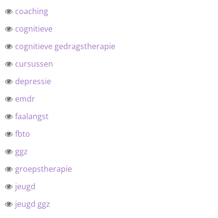
coaching
cognitieve
cognitieve gedragstherapie
cursussen
depressie
emdr
faalangst
fbto
ggz
groepstherapie
jeugd
jeugd ggz