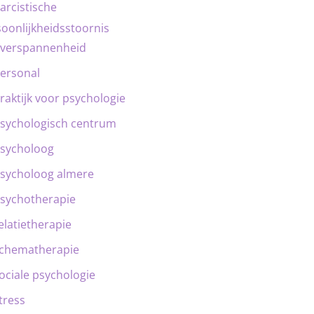
arcistische
oonlijkheidsstoornis
verspannenheid
ersonal
raktijk voor psychologie
sychologisch centrum
sycholoog
sycholoog almere
sychotherapie
elatietherapie
chematherapie
ociale psychologie
tress