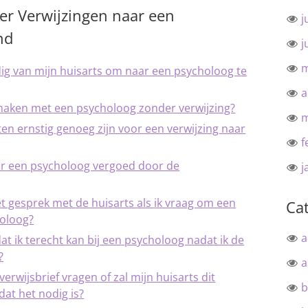
er Verwijzingen naar een
j
nd
j
m
dig van mijn huisarts om naar een psycholoog te
a
k maken met een psycholoog zonder verwijzing?
m
hten ernstig genoeg zijn voor een verwijzing naar
f
ar een psycholoog vergoed door de
j
et gesprek met de huisarts als ik vraag om een
Ca
holoog?
a
at ik terecht kan bij een psycholoog nadat ik de
?
a
verwijsbrief vragen of zal mijn huisarts dit
b
 dat het nodig is?