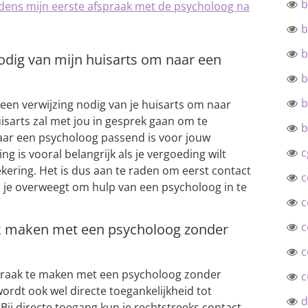
b
ijdens mijn eerste afspraak met de psycholoog na
b
b
nodig van mijn huisarts om naar een
b
b
 een verwijzing nodig van je huisarts om naar
isarts zal met jou in gesprek gaan om te
b
aar een psycholoog passend is voor jouw
c
ing is vooral belangrijk als je vergoeding wilt
kering. Het is dus aan te raden om eerst contact
c
s je overweegt om hulp van een psycholoog in te
c
c
aak maken met een psycholoog zonder
c
spraak te maken met een psycholoog zonder
c
wordt ook wel directe toegankelijkheid tot
d
ij directe toegang kun je rechtstreeks contact