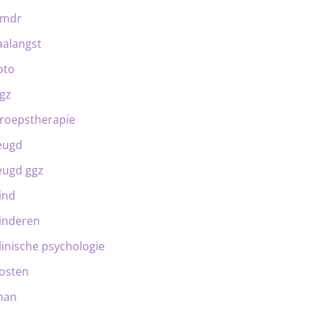
emdr
aalangst
bto
gz
roepstherapie
eugd
eugd ggz
ind
inderen
linische psychologie
osten
man