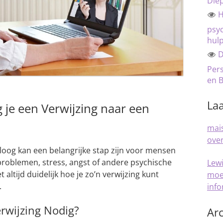
Die
H
psyc
hul
D
Pers
en B
Laa
 je een Verwijzing naar een
mais
over
loog kan een belangrijke stap zijn voor mensen
roblemen, stress, angst of andere psychische
Lew
 altijd duidelijk hoe je zo’n verwijzing kunt
moe
.
inf
rwijzing Nodig?
Arc