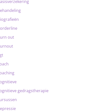
asisverzekering
ehandeling
iografieën
orderline
urn out
urnout
gt
oach
oaching
ognitieve
ognitieve gedragstherapie
ursussen
epressie