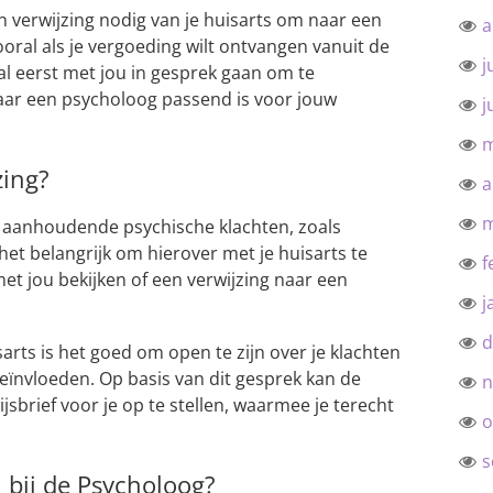
n verwijzing nodig van je huisarts om naar een
a
ooral als je vergoeding wilt ontvangen vanuit de
j
al eerst met jou in gesprek gaan om te
aar een psycholoog passend is voor jouw
j
m
zing?
a
m
an aanhoudende psychische klachten, zoals
 het belangrijk om hierover met je huisarts te
f
et jou bekijken of een verwijzing naar een
j
d
arts is het goed om open te zijn over je klachten
beïnvloeden. Op basis van dit gesprek kan de
n
jsbrief voor je op te stellen, waarmee je terecht
o
s
 bij de Psycholoog?