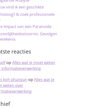
pgaande Analyse
oe vind ik een geschikte
holoog? Ik zoek professionele
p
e Impact van een Paranoïde
oonlijkheidsstoornis: Gevolgen
etekenis
tste reacties
elf
op
Alles wat je moet weten
 informatieverwerking
is koh phangan
op
Alles wat je
t weten over
ormatieverwerking
hief