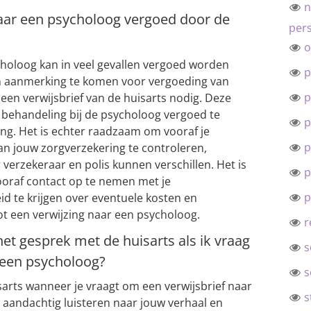
n
naar een psycholoog vergoed door de
pers
o
ycholoog kan in veel gevallen vergoed worden
p
n aanmerking te komen voor vergoeding van
p
een verwijsbrief van de huisarts nodig. Deze
e behandeling bij de psycholoog vergoed te
p
ing. Het is echter raadzaam om vooraf je
p
n jouw zorgverzekering te controleren,
verzekeraar en polis kunnen verschillen. Het is
p
vooraf contact op te nemen met je
p
id te krijgen over eventuele kosten en
t een verwijzing naar een psycholoog.
r
het gesprek met de huisarts als ik vraag
s
 een psycholoog?
s
sarts wanneer je vraagt om een verwijsbrief naar
s
s aandachtig luisteren naar jouw verhaal en