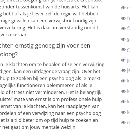
onder tussenkomst van de huisarts. Het kan
g hebt of als je liever zelf de regie wilt hebben
f
mige gevallen kan een verwijsbrief nodig zijn
verzekering. Het is daarom verstandig om dit
f
gverzekeraar.
g
achten ernstig genoeg zijn voor een
g
holoog?
j
n je klachten om te bepalen of ze een verwijzing
j
igen, kan een uitdagende vraag zijn. Over het
hulp te zoeken bij een psycholoog als je merkt
k
agelijks functioneren belemmeren of als je
k
 of stress niet verminderen. Het is belangrijk
uiste” mate van ernst is om professionele hulp
k
de ernst van je klachten, kan het raadplegen van
k
oordelen of een verwijzing naar een psycholoog
et is altijd beter om op tijd hulp te zoeken en
 het gaat om jouw mentale welzijn.