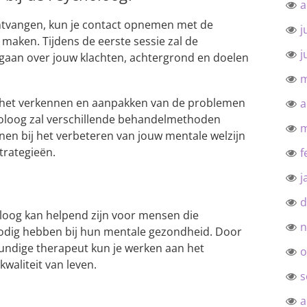
a
ontvangen, kun je contact opnemen met de
j
maken. Tijdens de eerste sessie zal de
j
 gaan over jouw klachten, achtergrond en doelen
m
n het verkennen en aanpakken van de problemen
a
holoog zal verschillende behandelmethoden
m
en bij het verbeteren van jouw mentale welzijn
trategieën.
f
j
d
loog kan helpend zijn voor mensen die
n
odig hebben bij hun mentale gezondheid. Door
ndige therapeut kun je werken aan het
o
kwaliteit van leven.
s
a