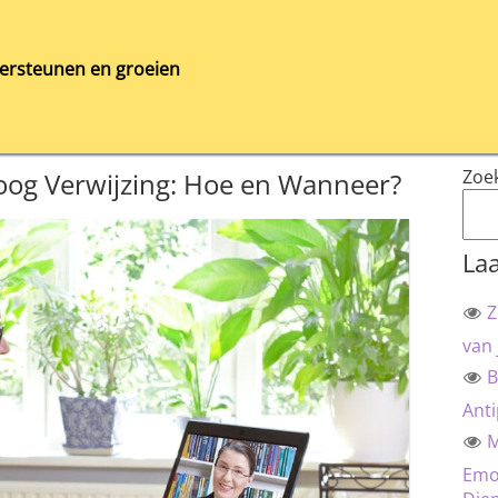
ersteunen en groeien
Zoe
loog Verwijzing: Hoe en Wanneer?
Laa
Z
van 
B
Anti
M
Emot