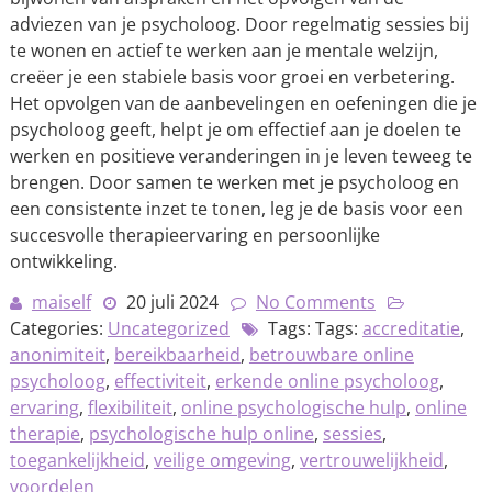
adviezen van je psycholoog. Door regelmatig sessies bij
te wonen en actief te werken aan je mentale welzijn,
creëer je een stabiele basis voor groei en verbetering.
Het opvolgen van de aanbevelingen en oefeningen die je
psycholoog geeft, helpt je om effectief aan je doelen te
werken en positieve veranderingen in je leven teweeg te
brengen. Door samen te werken met je psycholoog en
een consistente inzet te tonen, leg je de basis voor een
succesvolle therapieervaring en persoonlijke
ontwikkeling.
maiself
20 juli 2024
No Comments
Categories:
Uncategorized
Tags: Tags:
accreditatie
,
anonimiteit
,
bereikbaarheid
,
betrouwbare online
psycholoog
,
effectiviteit
,
erkende online psycholoog
,
ervaring
,
flexibiliteit
,
online psychologische hulp
,
online
therapie
,
psychologische hulp online
,
sessies
,
toegankelijkheid
,
veilige omgeving
,
vertrouwelijkheid
,
voordelen