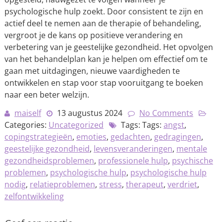
psychologische hulp zoekt. Door consistent te zijn en
actief deel te nemen aan de therapie of behandeling,
vergroot je de kans op positieve verandering en
verbetering van je geestelijke gezondheid. Het opvolgen
van het behandelplan kan je helpen om effectief om te
gaan met uitdagingen, nieuwe vaardigheden te
ontwikkelen en stap voor stap vooruitgang te boeken
naar een beter welzijn.
maiself
13 augustus 2024
No Comments
Categories:
Uncategorized
Tags: Tags:
angst
,
copingstrategieën
,
emoties
,
gedachten
,
gedragingen
,
geestelijke gezondheid
,
levensveranderingen
,
mentale
gezondheidsproblemen
,
professionele hulp
,
psychische
problemen
,
psychologische hulp
,
psychologische hulp
nodig
,
relatieproblemen
,
stress
,
therapeut
,
verdriet
,
zelfontwikkeling