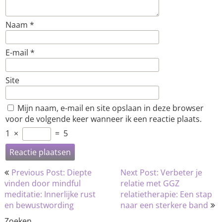
Naam
*
E-mail
*
Site
Mijn naam, e-mail en site opslaan in deze browser
voor de volgende keer wanneer ik een reactie plaats.
1
×
=
5
Bericht
Previous Post: Diepte
Next Post: Verbeter je
navigatie
vinden door mindful
relatie met GGZ
meditatie: Innerlijke rust
relatietherapie: Een stap
en bewustwording
naar een sterkere band
Zoeken