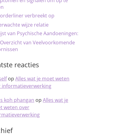
ptomen en signalen om op te
en
orderliner verbreekt op
rwachte wijze relatie
ijst van Psychische Aandoeningen:
 Overzicht van Veelvoorkomende
ornissen
tste reacties
elf
op
Alles wat je moet weten
 informatieverwerking
is koh phangan
op
Alles wat je
t weten over
ormatieverwerking
hief