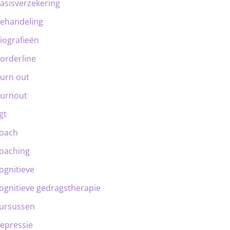
asisverzekering
ehandeling
iografieën
orderline
urn out
urnout
gt
oach
oaching
ognitieve
ognitieve gedragstherapie
ursussen
epressie