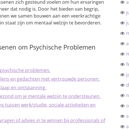
ssenen zich gesteund voelen om hun ervaringen
a
neer dat nodig is. Door het bieden van begrip,
j
nnen we samen bouwen aan een veerkrachtige
in staat zijn om mentaal welzijn te bevorderen.
j
m
a
ssenen om Psychische Problemen
m
f
j psychische problemen.
j
oelens en gedachten met vertrouwde personen.
d
slaap en ontspanning.
n
ezond om je mentale welzijn te ondersteunen.
s tussen werk/studie, sociale activiteiten en
o
s
ragen of advies in te winnen bij professionals of
a