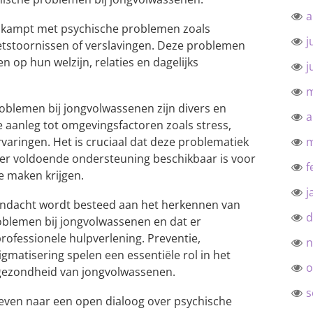
a
n kampt met psychische problemen zoals
j
etstoornissen of verslavingen. Deze problemen
 op hun welzijn, relaties en dagelijks
j
m
oblemen bij jongvolwassenen zijn divers en
a
 aanleg tot omgevingsfactoren zoals stress,
varingen. Het is cruciaal dat deze problematiek
m
er voldoende ondersteuning beschikbaar is voor
f
e maken krijgen.
j
aandacht wordt besteed aan het herkennen van
d
blemen bij jongvolwassenen en dat er
rofessionele hulpverlening. Preventie,
n
igmatisering spelen een essentiële rol in het
o
 gezondheid van jongvolwassenen.
s
even naar een open dialoog over psychische