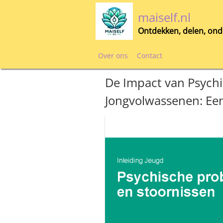
Skip
maiself.nl
to
content
Ontdekken, delen, ond
Over ons
Contact
De Impact van Psych
Jongvolwassenen: Ee