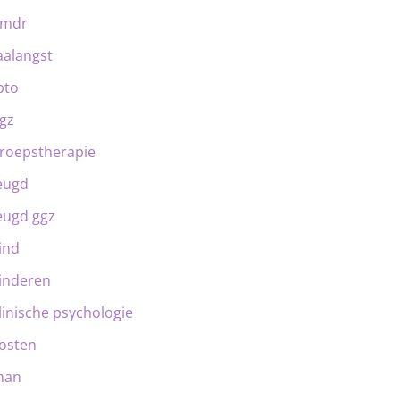
emdr
aalangst
bto
gz
roepstherapie
eugd
eugd ggz
ind
inderen
linische psychologie
osten
man