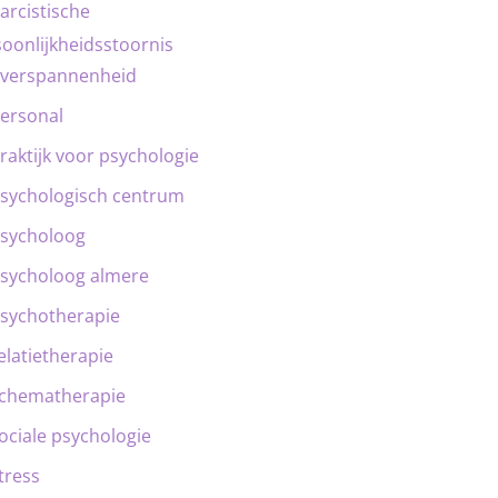
arcistische
oonlijkheidsstoornis
verspannenheid
ersonal
raktijk voor psychologie
sychologisch centrum
sycholoog
sycholoog almere
sychotherapie
elatietherapie
chematherapie
ociale psychologie
tress