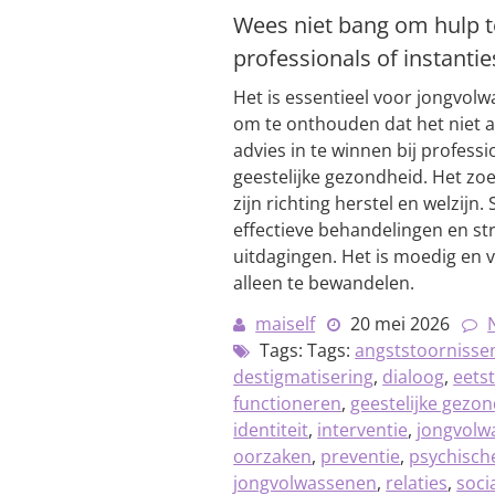
Wees niet bang om hulp te
professionals of instantie
Het is essentieel voor jongvo
om te onthouden dat het niet a
advies in te winnen bij professio
geestelijke gezondheid. Het zo
zijn richting herstel en welzij
effectieve behandelingen en s
uitdagingen. Het is moedig en 
alleen te bewandelen.
maiself
20 mei 2026
Tags: Tags:
angststoornisse
destigmatisering
,
dialoog
,
eets
functioneren
,
geestelijke gezo
identiteit
,
interventie
,
jongvolw
oorzaken
,
preventie
,
psychisch
jongvolwassenen
,
relaties
,
soci