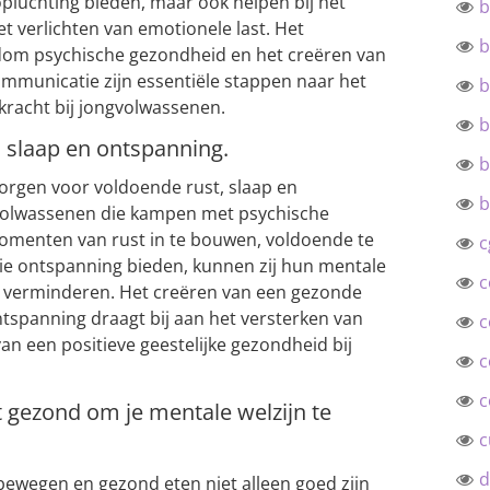
opluchting bieden, maar ook helpen bij het
b
t verlichten van emotionele last. Het
b
dom psychische gezondheid en het creëren van
ommunicatie zijn essentiële stappen naar het
b
kracht bij jongvolwassenen.
b
, slaap en ontspanning.
b
zorgen voor voldoende rust, slaap en
b
volwassenen die kampen met psychische
menten van rust in te bouwen, voldoende te
c
 die ontspanning bieden, kunnen zij hun mentale
c
s verminderen. Het creëren van een gezonde
tspanning draagt bij aan het versterken van
c
an een positieve geestelijke gezondheid bij
c
c
 gezond om je mentale welzijn te
c
d
bewegen en gezond eten niet alleen goed zijn