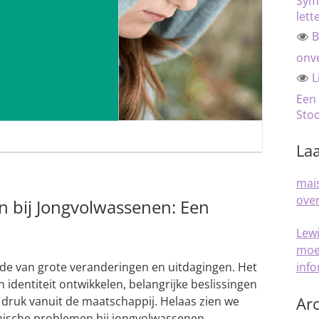
Sym
lett
B
onve
L
Een
Sto
Laa
mais
over
 bij Jongvolwassenen: Een
Lew
moe
de van grote veranderingen en uitdagingen. Het
inf
n identiteit ontwikkelen, belangrijke beslissingen
Arc
ruk vanuit de maatschappij. Helaas zien we
ische problemen bij jongvolwassenen.