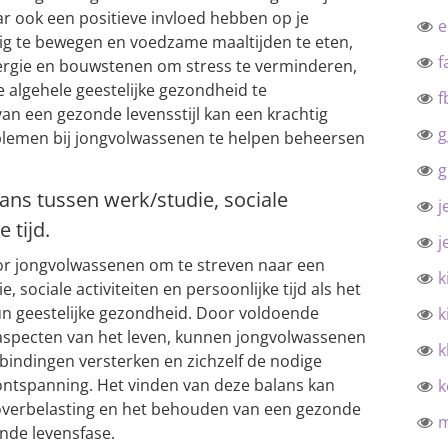
ar ook een positieve invloed hebben op je
ig te bewegen en voedzame maaltijden te eten,
f
nergie en bouwstenen om stress te verminderen,
 algehele geestelijke gezondheid te
f
an een gezonde levensstijl kan een krachtig
g
blemen bij jongvolwassenen te helpen beheersen
g
ans tussen werk/studie, sociale
j
 tijd.
j
oor jongvolwassenen om te streven naar een
k
 sociale activiteiten en persoonlijke tijd als het
n geestelijke gezondheid. Door voldoende
k
 aspecten van het leven, kunnen jongvolwassenen
k
rbindingen versterken en zichzelf de nodige
ontspanning. Het vinden van deze balans kan
k
overbelasting en het behouden van een gezonde
ende levensfase.