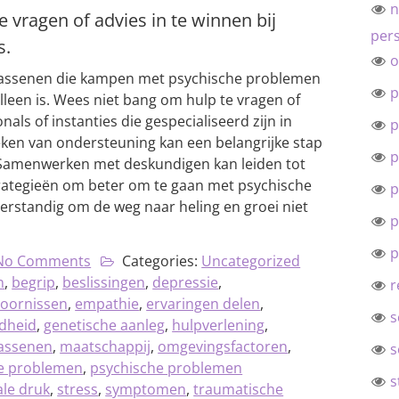
n
 vragen of advies in te winnen bij
pers
s.
o
lwassenen die kampen met psychische problemen
p
lleen is. Wees niet bang om hulp te vragen of
nals of instanties die gespecialiseerd zijn in
p
eken van ondersteuning kan een belangrijke stap
p
n. Samenwerken met deskundigen kan leiden tot
trategieën om beter om te gaan met psychische
p
verstandig om de weg naar heling en groei niet
p
p
No Comments
Categories:
Uncategorized
n
,
begrip
,
beslissingen
,
depressie
,
r
toornissen
,
empathie
,
ervaringen delen
,
s
ndheid
,
genetische aanleg
,
hulpverlening
,
assenen
,
maatschappij
,
omgevingsfactoren
,
s
e problemen
,
psychische problemen
s
ale druk
,
stress
,
symptomen
,
traumatische