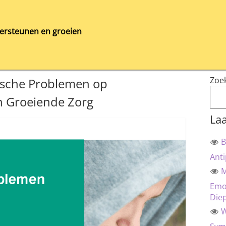
ersteunen en groeien
Zoe
ische Problemen op
n Groeiende Zorg
Laa
B
Anti
M
Emot
Die
W