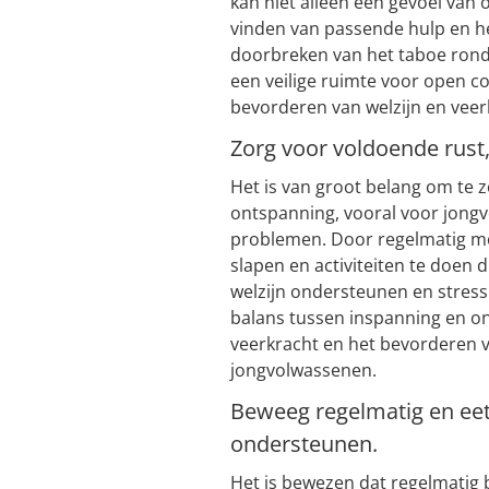
kan niet alleen een gevoel van 
vinden van passende hulp en he
doorbreken van het taboe ron
een veilige ruimte voor open c
bevorderen van welzijn en veer
Zorg voor voldoende rust
Het is van groot belang om te 
ontspanning, vooral voor jong
problemen. Door regelmatig mo
slapen en activiteiten te doen
welzijn ondersteunen en stres
balans tussen inspanning en on
veerkracht en het bevorderen v
jongvolwassenen.
Beweeg regelmatig en eet
ondersteunen.
Het is bewezen dat regelmatig 