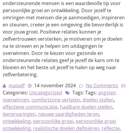
ondersteunende mensen is een waardevolle tip voor
persoonlijke groei en ontwikkeling. Door jezelf te
omringen met mensen die je aanmoedigen, inspireren
en steunen, creëer je een omgeving die bevorderlijk is
voor jouw groei. Positieve relaties kunnen je
zelfvertrouwen versterken, je motiveren om je doelen
na te streven en je helpen om uitdagingen te
overwinnen. Door te kiezen voor gezonde en
ondersteunende relaties geef je jezelf de kans om te
bloeien en het beste uit jezelf te halen op weg naar
zelfverbetering.
maiself
14 november 2024
No Comments
Categories:
Uncategorized
Tags: Tags:
angsten
overwinnen
,
comfortzone verlaten
,
doelen stellen
,
effectieve communicatie
,
haalbare doelen stellen
,
leerervaringen
,
nieuwe vaardigheden leren
,
ontwikkeling
,
persoonlijke groei
,
persoonlijke groei
ontwikkeling
,
realistische doelen definiëren
,
reflectie
,