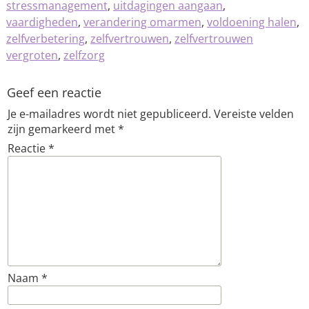
stressmanagement
,
uitdagingen aangaan
,
vaardigheden
,
verandering omarmen
,
voldoening halen
,
zelfverbetering
,
zelfvertrouwen
,
zelfvertrouwen
vergroten
,
zelfzorg
Geef een reactie
Je e-mailadres wordt niet gepubliceerd.
Vereiste velden
zijn gemarkeerd met
*
Reactie
*
Naam
*