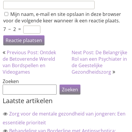
Mijn naam, e-mail en site opslaan in deze browser
voor de volgende keer wanneer ik een reactie plaats.
7
−
2
=
Bericht
Previous Post: Ontdek
Next Post: De Belangrijke
navigatie
de Betoverende Wereld
Rol van een Psychiater in
van Bordspellen en
de Geestelijke
Videogames
Gezondheidszorg
Zoeken
Zoeken
Laatste artikelen
Zorg voor de mentale gezondheid van jongeren: Een
essentiële prioriteit
Behandeling van Borderline met Antipsychotica: