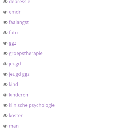
depressie
emdr
faalangst
fbto
ggz
groepstherapie
jeugd
jeugd ggz
kind
kinderen
klinische psychologie
kosten
man