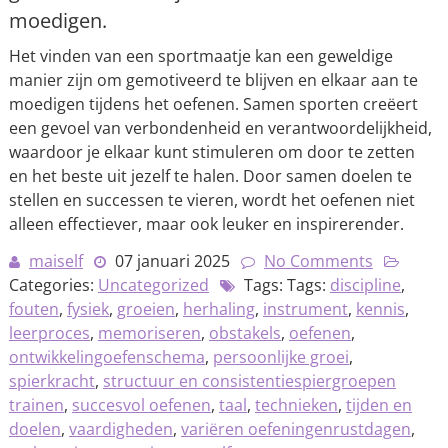
moedigen.
Het vinden van een sportmaatje kan een geweldige
manier zijn om gemotiveerd te blijven en elkaar aan te
moedigen tijdens het oefenen. Samen sporten creëert
een gevoel van verbondenheid en verantwoordelijkheid,
waardoor je elkaar kunt stimuleren om door te zetten
en het beste uit jezelf te halen. Door samen doelen te
stellen en successen te vieren, wordt het oefenen niet
alleen effectiever, maar ook leuker en inspirerender.
maiself
07 januari 2025
No Comments
Categories:
Uncategorized
Tags: Tags:
discipline
,
fouten
,
fysiek
,
groeien
,
herhaling
,
instrument
,
kennis
,
leerproces
,
memoriseren
,
obstakels
,
oefenen
,
ontwikkelingoefenschema
,
persoonlijke groei
,
spierkracht
,
structuur en consistentiespiergroepen
trainen
,
succesvol oefenen
,
taal
,
technieken
,
tijden en
doelen
,
vaardigheden
,
variëren oefeningenrustdagen
,