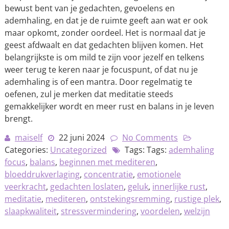
bewust bent van je gedachten, gevoelens en
ademhaling, en dat je de ruimte geeft aan wat er ook
maar opkomt, zonder oordeel. Het is normaal dat je
geest afdwaalt en dat gedachten blijven komen. Het
belangrijkste is om mild te zijn voor jezelf en telkens
weer terug te keren naar je focuspunt, of dat nu je
ademhaling is of een mantra. Door regelmatig te
oefenen, zul je merken dat meditatie steeds
gemakkelijker wordt en meer rust en balans in je leven
brengt.
maiself
22 juni 2024
No Comments
Categories:
Uncategorized
Tags: Tags:
ademhaling
focus
,
balans
,
beginnen met mediteren
,
bloeddrukverlaging
,
concentratie
,
emotionele
veerkracht
,
gedachten loslaten
,
geluk
,
innerlijke rust
,
meditatie
,
mediteren
,
ontstekingsremming
,
rustige plek
,
slaapkwaliteit
,
stressvermindering
,
voordelen
,
welzijn