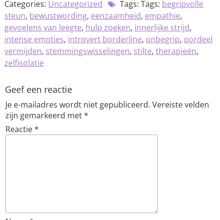
Categories:
Uncategorized
Tags: Tags:
begripvolle
steun
,
bewustwording
,
eenzaamheid
,
empathie
,
gevoelens van leegte
,
hulp zoeken
,
innerlijke strijd
,
intense emoties
,
introvert borderline
,
onbegrip
,
oordeel
vermijden
,
stemmingswisselingen
,
stilte
,
therapieën
,
zelfisolatie
Geef een reactie
Je e-mailadres wordt niet gepubliceerd.
Vereiste velden
zijn gemarkeerd met
*
Reactie
*