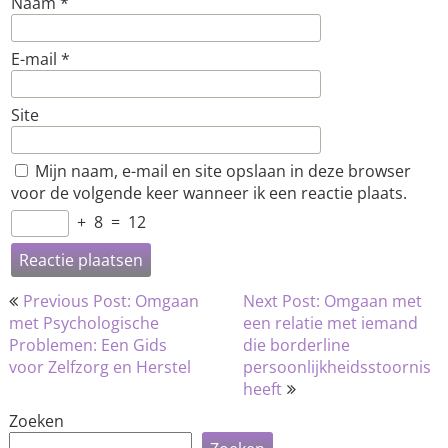
Naam
*
E-mail
*
Site
Mijn naam, e-mail en site opslaan in deze browser
voor de volgende keer wanneer ik een reactie plaats.
+
8
=
12
Bericht
Previous Post: Omgaan
Next Post: Omgaan met
navigatie
met Psychologische
een relatie met iemand
Problemen: Een Gids
die borderline
voor Zelfzorg en Herstel
persoonlijkheidsstoornis
heeft
Zoeken