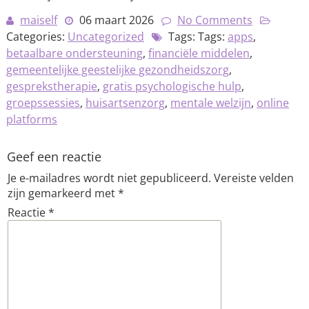
maiself
06 maart 2026
No Comments
Categories:
Uncategorized
Tags: Tags:
apps
,
betaalbare ondersteuning
,
financiële middelen
,
gemeentelijke geestelijke gezondheidszorg
,
gesprekstherapie
,
gratis psychologische hulp
,
groepssessies
,
huisartsenzorg
,
mentale welzijn
,
online
platforms
Geef een reactie
Je e-mailadres wordt niet gepubliceerd.
Vereiste velden
zijn gemarkeerd met
*
Reactie
*