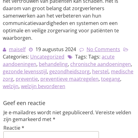
het vertrouwen van patiënten kan schaden. Het is
daarom van groot belang dat zorgverleners
samenwerken aan het verbeteren van hun
communicatievaardigheden en systemen om een
optimale en veilige zorgervaring voor patiënten te
waarborgen.
maiself
19 augustus 2024
No Comments
Categories:
Uncategorized
Tags: Tags:
acute
aandoeningen
,
behandeling
,
chronische aandoeningen
,
gezonde levensstijl
,
gezondheidszorg
,
herstel
,
medische
zorg
,
preventie
,
preventieve maatregelen
,
toegang
,
welzijn
,
welzijn bevorderen
Geef een reactie
Je e-mailadres wordt niet gepubliceerd.
Vereiste velden
zijn gemarkeerd met
*
Reactie
*