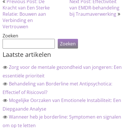
Previous Post: De
Next Post: Effectiviteit
navigatie
Kracht van Een Sterke
van EMDR-behandeling
Relatie: Bouwen aan
bij Traumaverwerking
Verbinding en
Vertrouwen
Zoeken
Zoeken
Laatste artikelen
Zorg voor de mentale gezondheid van jongeren: Een
essentiële prioriteit
Behandeling van Borderline met Antipsychotica:
Effectief of Risicovol?
Mogelijke Oorzaken van Emotionele Instabiliteit: Een
Diepgaande Analyse
Wanneer heb je borderline: Symptomen en signalen
om op te letten