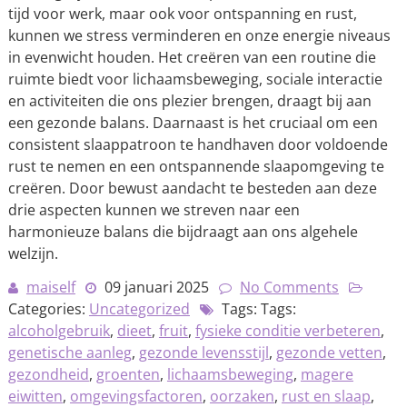
tijd voor werk, maar ook voor ontspanning en rust,
kunnen we stress verminderen en onze energie niveaus
in evenwicht houden. Het creëren van een routine die
ruimte biedt voor lichaamsbeweging, sociale interactie
en activiteiten die ons plezier brengen, draagt bij aan
een gezonde balans. Daarnaast is het cruciaal om een
consistent slaappatroon te handhaven door voldoende
rust te nemen en een ontspannende slaapomgeving te
creëren. Door bewust aandacht te besteden aan deze
drie aspecten kunnen we streven naar een
harmonieuze balans die bijdraagt aan ons algehele
welzijn.
maiself
09 januari 2025
No Comments
Categories:
Uncategorized
Tags: Tags:
alcoholgebruik
,
dieet
,
fruit
,
fysieke conditie verbeteren
,
genetische aanleg
,
gezonde levensstijl
,
gezonde vetten
,
gezondheid
,
groenten
,
lichaamsbeweging
,
magere
eiwitten
,
omgevingsfactoren
,
oorzaken
,
rust en slaap
,