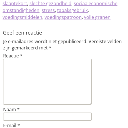
slaaptekort
,
slechte gezondheid
,
sociaaleconomische
omstandigheden
,
stress
,
tabaksgebruik
,
voedingsmiddelen
,
voedingspatroon
,
volle granen
Geef een reactie
Je e-mailadres wordt niet gepubliceerd.
Vereiste velden
zijn gemarkeerd met
*
Reactie
*
Naam
*
E-mail
*