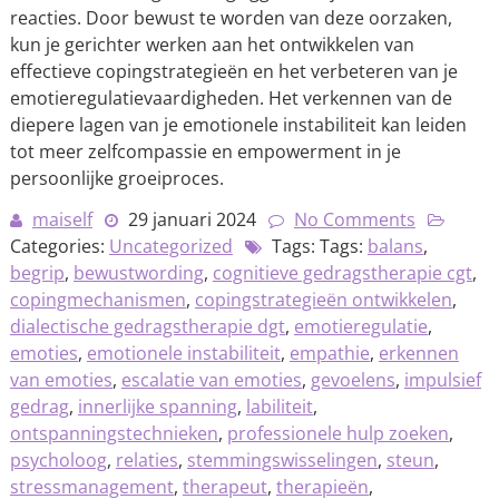
reacties. Door bewust te worden van deze oorzaken,
kun je gerichter werken aan het ontwikkelen van
effectieve copingstrategieën en het verbeteren van je
emotieregulatievaardigheden. Het verkennen van de
diepere lagen van je emotionele instabiliteit kan leiden
tot meer zelfcompassie en empowerment in je
persoonlijke groeiproces.
maiself
29 januari 2024
No Comments
Categories:
Uncategorized
Tags: Tags:
balans
,
begrip
,
bewustwording
,
cognitieve gedragstherapie cgt
,
copingmechanismen
,
copingstrategieën ontwikkelen
,
dialectische gedragstherapie dgt
,
emotieregulatie
,
emoties
,
emotionele instabiliteit
,
empathie
,
erkennen
van emoties
,
escalatie van emoties
,
gevoelens
,
impulsief
gedrag
,
innerlijke spanning
,
labiliteit
,
ontspanningstechnieken
,
professionele hulp zoeken
,
psycholoog
,
relaties
,
stemmingswisselingen
,
steun
,
stressmanagement
,
therapeut
,
therapieën
,