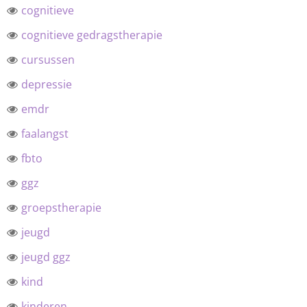
cognitieve
cognitieve gedragstherapie
cursussen
depressie
emdr
faalangst
fbto
ggz
groepstherapie
jeugd
jeugd ggz
kind
kinderen