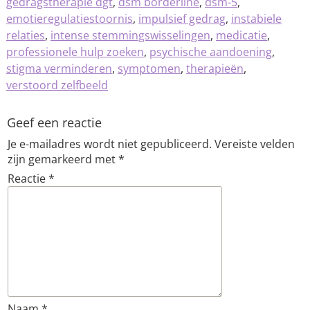
gedragstherapie dgt
,
dsm borderline
,
dsm-5
,
emotieregulatiestoornis
,
impulsief gedrag
,
instabiele
relaties
,
intense stemmingswisselingen
,
medicatie
,
professionele hulp zoeken
,
psychische aandoening
,
stigma verminderen
,
symptomen
,
therapieën
,
verstoord zelfbeeld
Geef een reactie
Je e-mailadres wordt niet gepubliceerd.
Vereiste velden
zijn gemarkeerd met
*
Reactie
*
Naam
*