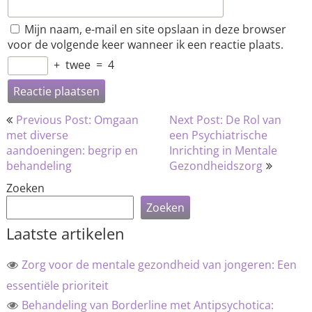
Mijn naam, e-mail en site opslaan in deze browser
voor de volgende keer wanneer ik een reactie plaats.
+
twee
=
4
Bericht
Previous Post: Omgaan
Next Post: De Rol van
navigatie
met diverse
een Psychiatrische
aandoeningen: begrip en
Inrichting in Mentale
behandeling
Gezondheidszorg
Zoeken
Zoeken
Laatste artikelen
Zorg voor de mentale gezondheid van jongeren: Een
essentiële prioriteit
Behandeling van Borderline met Antipsychotica: