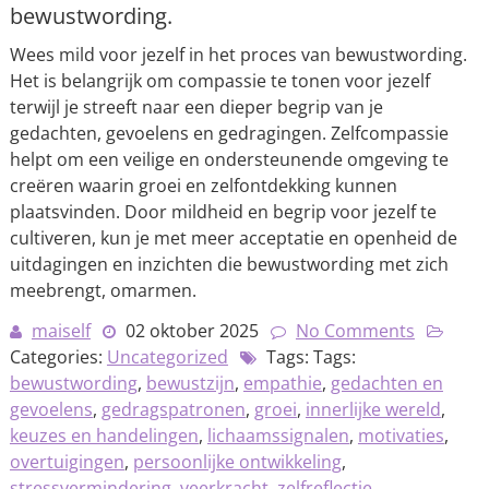
bewustwording.
Wees mild voor jezelf in het proces van bewustwording.
Het is belangrijk om compassie te tonen voor jezelf
terwijl je streeft naar een dieper begrip van je
gedachten, gevoelens en gedragingen. Zelfcompassie
helpt om een veilige en ondersteunende omgeving te
creëren waarin groei en zelfontdekking kunnen
plaatsvinden. Door mildheid en begrip voor jezelf te
cultiveren, kun je met meer acceptatie en openheid de
uitdagingen en inzichten die bewustwording met zich
meebrengt, omarmen.
maiself
02 oktober 2025
No Comments
Categories:
Uncategorized
Tags: Tags:
bewustwording
,
bewustzijn
,
empathie
,
gedachten en
gevoelens
,
gedragspatronen
,
groei
,
innerlijke wereld
,
keuzes en handelingen
,
lichaamssignalen
,
motivaties
,
overtuigingen
,
persoonlijke ontwikkeling
,
stressvermindering
,
veerkracht
,
zelfreflectie