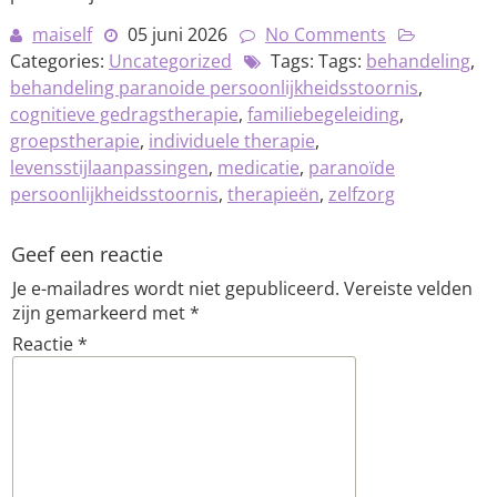
maiself
05 juni 2026
No Comments
Categories:
Uncategorized
Tags: Tags:
behandeling
,
behandeling paranoide persoonlijkheidsstoornis
,
cognitieve gedragstherapie
,
familiebegeleiding
,
groepstherapie
,
individuele therapie
,
levensstijlaanpassingen
,
medicatie
,
paranoïde
persoonlijkheidsstoornis
,
therapieën
,
zelfzorg
Geef een reactie
Je e-mailadres wordt niet gepubliceerd.
Vereiste velden
zijn gemarkeerd met
*
Reactie
*