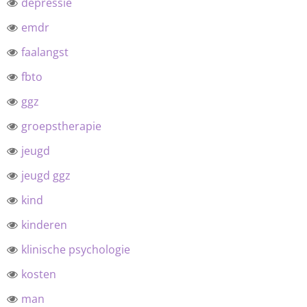
depressie
emdr
faalangst
fbto
ggz
groepstherapie
jeugd
jeugd ggz
kind
kinderen
klinische psychologie
kosten
man