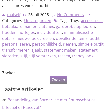
accessoires voor je outfit.
maiself
28 juli 2025
No Comments
Categories:
Uncategorized
Tags: Tags:
accessoires
,
betaalbare manier
,
clutches
,
garderobe opfleuren
,
hoeden
,
horloges
,
individualiteit
,
minimalistische
details
,
nieuwe look creëren
,
opvallende items
,
outfit
,
personaliseren
,
persoonlijkheid
,
riemen
,
simpele outfit
transformeren
,
sjaals
,
statement maken
,
statement
sieraden
,
stijl
,
stijl versterken
,
tassen
,
trendy look
Zoeken
Zoeken
Laatste artikelen
Behandeling van Borderline met Antipsychotica:
Effectief of Risicovol?