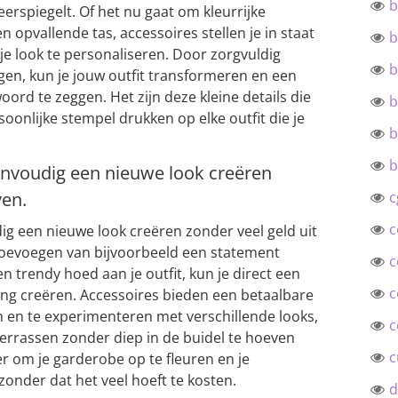
b
eerspiegelt. Of het nu gaat om kleurrijke
 opvallende tas, accessoires stellen je in staat
b
n je look te personaliseren. Door zorgvuldig
b
gen, kun je jouw outfit transformeren en een
rd te zeggen. Het zijn deze kleine details die
b
oonlijke stempel drukken op elke outfit die je
b
b
envoudig een nieuwe look creëren
ven.
c
c
ig een nieuwe look creëren zonder veel geld uit
toevoegen van bijvoorbeeld een statement
c
een trendy hoed aan je outfit, kun je direct een
c
ling creëren. Accessoires bieden een betaalbare
n en te experimenteren met verschillende looks,
c
errassen zonder diep in de buidel te hoeven
c
er om je garderobe op te fleuren en je
, zonder dat het veel hoeft te kosten.
d