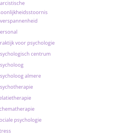
arcistische
oonlijkheidsstoornis
verspannenheid
ersonal
raktijk voor psychologie
sychologisch centrum
sycholoog
sycholoog almere
sychotherapie
elatietherapie
chematherapie
ociale psychologie
tress