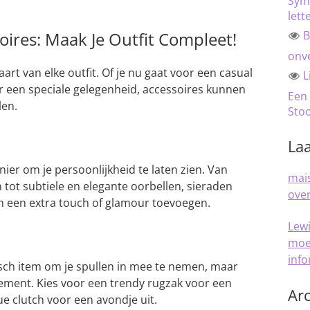
Sym
lett
oires: Maak Je Outfit Compleet!
B
onve
aart van elke outfit. Of je nu gaat voor een casual
L
oor een speciale gelegenheid, accessoires kunnen
Een
len.
Sto
Laa
ier om je persoonlijkheid te laten zien. Van
mais
 tot subtiele en elegante oorbellen, sieraden
over
n een extra touch of glamour toevoegen.
Lew
moe
inf
tisch item om je spullen in mee te nemen, maar
tement. Kies voor een trendy rugzak voor een
Arc
ue clutch voor een avondje uit.