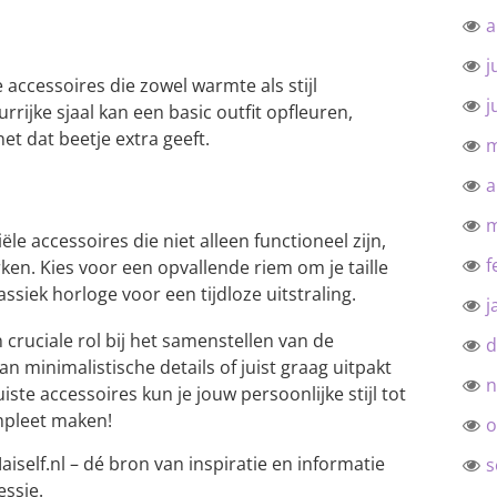
a
j
e accessoires die zowel warmte als stijl
j
urrijke sjaal kan een basic outfit opfleuren,
net dat beetje extra geeft.
m
a
m
le accessoires die niet alleen functioneel zijn,
f
rken. Kies voor een opvallende riem om je taille
ssiek horloge voor een tijdloze uitstraling.
j
cruciale rol bij het samenstellen van de
d
van minimalistische details of juist graag uitpakt
n
ste accessoires kun je jouw persoonlijke stijl tot
mpleet maken!
o
aiself.nl – dé bron van inspiratie en informatie
s
essie.