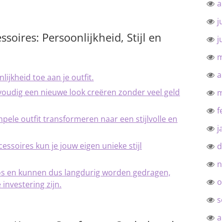
a
j
ssoires: Persoonlijkheid, Stijl en
j
m
a
ijkheid toe aan je outfit.
voudig een nieuwe look creëren zonder veel geld
m
f
ele outfit transformeren naar een stijlvolle en
j
ssoires kun je jouw eigen unieke stijl
d
n
loos en kunnen dus langdurig worden gedragen,
o
nvestering zijn.
s
a