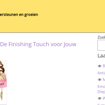
ersteunen en groeien
Zoe
s: De Finishing Touch voor Jouw
Laa
B
Anti
M
Emot
Die
W