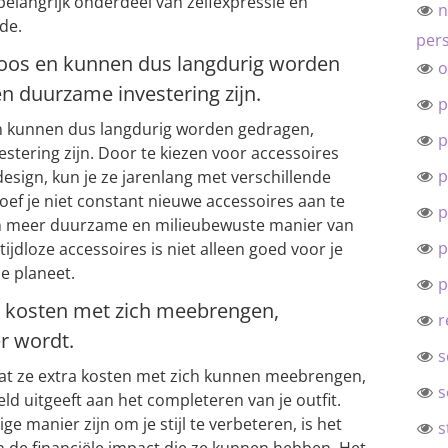
elangrijk onderdeel van zelfexpressie en
n
de.
pers
dloos en kunnen dus langdurig worden
o
n duurzame investering zijn.
p
 en kunnen dus langdurig worden gedragen,
p
tering zijn. Door te kiezen voor accessoires
p
design, kun je ze jarenlang met verschillende
oef je niet constant nieuwe accessoires aan te
p
een meer duurzame en milieubewuste manier van
p
ijdloze accessoires is niet alleen goed voor je
e planeet.
p
a kosten met zich meebrengen,
r
r wordt.
s
dat ze extra kosten met zich kunnen meebrengen,
s
eld uitgeeft aan het completeren van je outfit.
e manier zijn om je stijl te verbeteren, is het
s