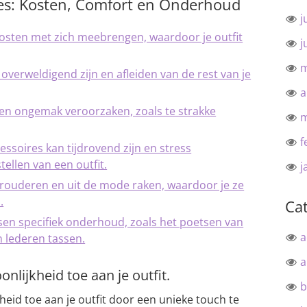
es: Kosten, Comfort en Onderhoud
j
osten met zich meebrengen, waardoor je outfit
j
m
overweldigend zijn en afleiden van de rest van je
a
n ongemak veroorzaken, zoals te strakke
m
f
essoires kan tijdrovend zijn en stress
ellen van een outfit.
j
rouderen en uit de mode raken, waardoor je ze
.
Ca
sen specifiek onderhoud, zoals het poetsen van
a
n lederen tassen.
a
nlijkheid toe aan je outfit.
b
eid toe aan je outfit door een unieke touch te