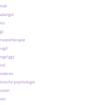
emdr
aalangst
bto
gz
roepstherapie
eugd
eugd ggz
ind
inderen
linische psychologie
osten
man