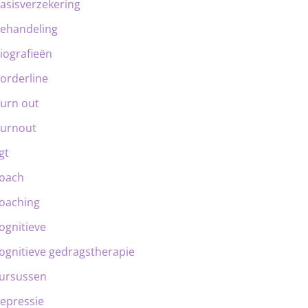
asisverzekering
ehandeling
iografieën
orderline
urn out
urnout
gt
oach
oaching
ognitieve
ognitieve gedragstherapie
ursussen
epressie