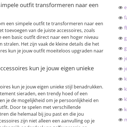
impele outfit transformeren naar een
f
om een simpele outfit te transformeren naar een
f
het toevoegen van de juiste accessoires, zoals
je een basic outfit direct naar een hoger niveau
g
ten stralen. Het zijn vaak de kleine details die het
g
res kun je jouw outfit moeiteloos upgraden naar
j
ccessoires kun je jouw eigen unieke
j
k
ires kun je jouw eigen unieke stijl benadrukken.
k
statement sieraden, een trendy hoed of een
k
en je de mogelijkheid om je persoonlijkheid en
utfit. Door te spelen met verschillende
k
ëren die helemaal bij jou past en die jou
ssoires zijn niet alleen een aanvulling op je