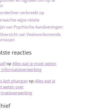
ptomen en signalen om op te
en
orderliner verbreekt op
rwachte wijze relatie
ijst van Psychische Aandoeningen:
 Overzicht van Veelvoorkomende
ornissen
tste reacties
elf
op
Alles wat je moet weten
 informatieverwerking
is koh phangan
op
Alles wat je
t weten over
ormatieverwerking
hief