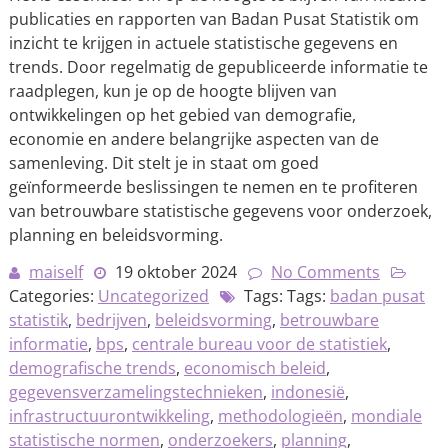
publicaties en rapporten van Badan Pusat Statistik om
inzicht te krijgen in actuele statistische gegevens en
trends. Door regelmatig de gepubliceerde informatie te
raadplegen, kun je op de hoogte blijven van
ontwikkelingen op het gebied van demografie,
economie en andere belangrijke aspecten van de
samenleving. Dit stelt je in staat om goed
geïnformeerde beslissingen te nemen en te profiteren
van betrouwbare statistische gegevens voor onderzoek,
planning en beleidsvorming.
maiself
19 oktober 2024
No Comments
Categories:
Uncategorized
Tags: Tags:
badan pusat
statistik
,
bedrijven
,
beleidsvorming
,
betrouwbare
informatie
,
bps
,
centrale bureau voor de statistiek
,
demografische trends
,
economisch beleid
,
gegevensverzamelingstechnieken
,
indonesië
,
infrastructuurontwikkeling
,
methodologieën
,
mondiale
statistische normen
,
onderzoekers
,
planning
,