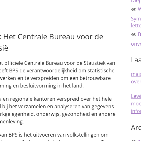
Die
W
Sym
lett
B
k: Het Centrale Bureau voor de
onve
sië
Laa
et officiële Centrale Bureau voor de Statistiek van
eeft BPS de verantwoordelijkheid om statistische
mais
rwerken en te verspreiden om een betrouwbare
over
ming en besluitvorming in het land.
Lew
a en regionale kantoren verspreid over het hele
moe
ol bij het verzamelen en analyseren van gegevens
inf
rkgelegenheid, onderwijs, gezondheid en andere
menleving.
Arc
van BPS is het uitvoeren van volkstellingen om