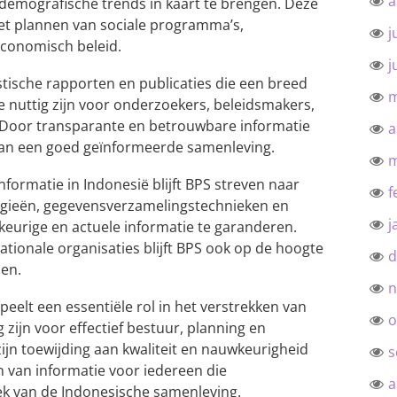
a
demografische trends in kaart te brengen. Deze
het plannen van sociale programma’s,
j
economisch beleid.
j
stische rapporten en publicaties die een breed
m
e nuttig zijn voor onderzoekers, beleidsmakers,
. Door transparante en betrouwbare informatie
a
 aan een goed geïnformeerde samenleving.
m
nformatie in Indonesië blijft BPS streven naar
f
ogieën, gegevensverzamelingstechnieken en
j
eurige en actuele informatie te garanderen.
ionale organisaties blijft BPS ook op de hoogte
d
men.
n
peelt een essentiële rol in het verstrekken van
o
g zijn voor effectief bestuur, planning en
zijn toewijding aan kwaliteit en nauwkeurigheid
s
n van informatie voor iedereen die
a
ek van de Indonesische samenleving.