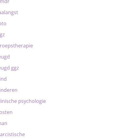
emdr
aalangst
bto
gz
roepstherapie
eugd
eugd ggz
ind
inderen
linische psychologie
osten
man
arcistische