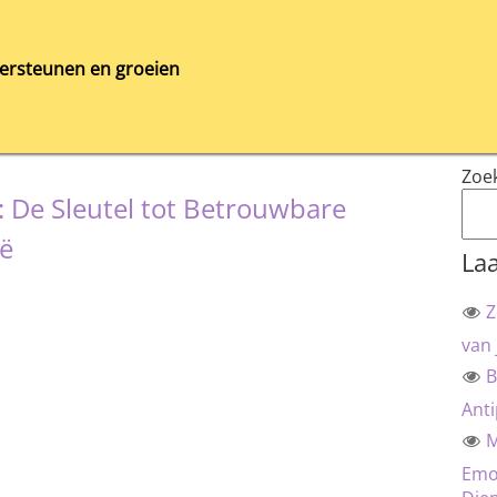
ersteunen en groeien
Zoe
: De Sleutel tot Betrouwbare
ië
Laa
Z
van 
B
Anti
M
Emot