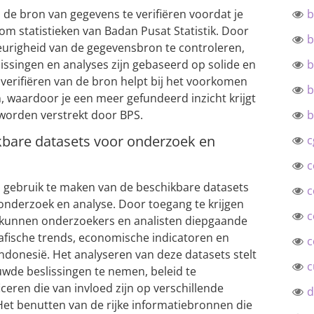
 de bron van gegevens te verifiëren voordat je
b
 om statistieken van Badan Pusat Statistik. Door
b
righeid van de gegevensbron te controleren,
lissingen en analyses zijn gebaseerd op solide en
b
 verifiëren van de bron helpt bij het voorkomen
b
, waardoor je een meer gefundeerd inzicht krijgt
 worden verstrekt door BPS.
b
kbare datasets voor onderzoek en
c
c
m gebruik te maken van de beschikbare datasets
c
 onderzoek en analyse. Door toegang te krijgen
c
, kunnen onderzoekers en analisten diepgaande
afische trends, economische indicatoren en
c
ndonesië. Het analyseren van deze datasets stelt
c
wde beslissingen te nemen, beleid te
iceren die van invloed zijn op verschillende
d
et benutten van de rijke informatiebronnen die