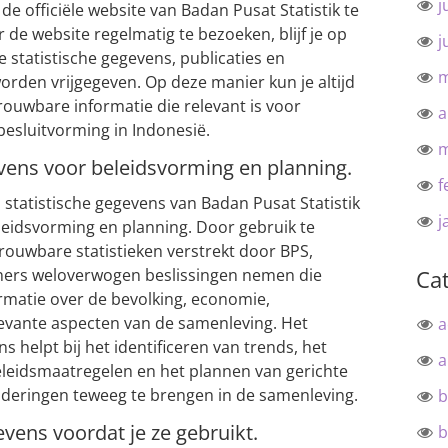
j
de officiële website van Badan Pusat Statistik te
de website regelmatig te bezoeken, blijf je op
j
 statistische gegevens, publicaties en
m
rden vrijgegeven. Op deze manier kun je altijd
rouwbare informatie die relevant is voor
a
esluitvorming in Indonesië.
m
evens voor beleidsvorming en planning.
f
 statistische gegevens van Badan Pusat Statistik
j
eleidsvorming en planning. Door gebruik te
ouwbare statistieken verstrekt door BPS,
ners weloverwogen beslissingen nemen die
Ca
formatie over de bevolking, economie,
evante aspecten van de samenleving. Het
a
s helpt bij het identificeren van trends, het
a
eleidsmaatregelen en het plannen van gerichte
nderingen teweeg te brengen in de samenleving.
b
evens voordat je ze gebruikt.
b