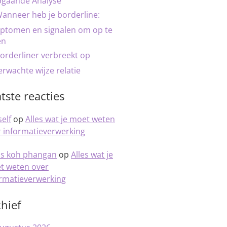
pgaande Analyse
anneer heb je borderline:
ptomen en signalen om op te
en
orderliner verbreekt op
rwachte wijze relatie
tste reacties
elf
op
Alles wat je moet weten
 informatieverwerking
is koh phangan
op
Alles wat je
t weten over
ormatieverwerking
hief