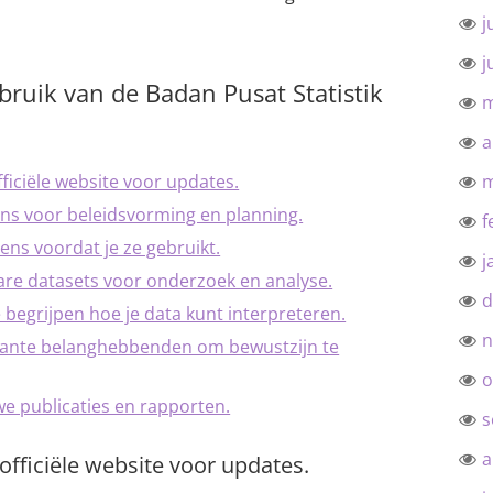
j
j
ebruik van de Badan Pusat Statistik
m
a
ficiële website voor updates.
m
ens voor beleidsvorming en planning.
f
ens voordat je ze gebruikt.
j
re datasets voor onderzoek en analyse.
d
 begrijpen hoe je data kunt interpreteren.
n
vante belanghebbenden om bewustzijn te
o
we publicaties en rapporten.
s
a
officiële website voor updates.