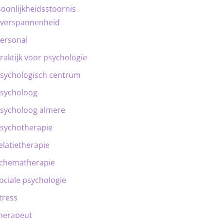
oonlijkheidsstoornis
verspannenheid
ersonal
raktijk voor psychologie
sychologisch centrum
sycholoog
sycholoog almere
sychotherapie
elatietherapie
chematherapie
ociale psychologie
tress
herapeut