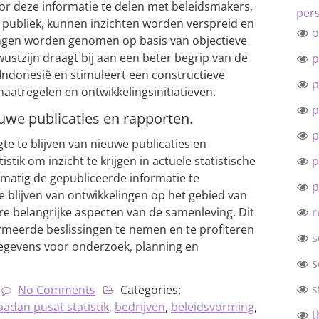
or deze informatie te delen met beleidsmakers,
pers
 publiek, kunnen inzichten worden verspreid en
o
ngen worden genomen op basis van objectieve
ustzijn draagt bij aan een beter begrip van de
p
 Indonesië en stimuleert een constructieve
p
aatregelen en ontwikkelingsinitiatieven.
p
euwe publicaties en rapporten.
p
te te blijven van nieuwe publicaties en
tik om inzicht te krijgen in actuele statistische
p
matig de gepubliceerde informatie te
p
e blijven van ontwikkelingen op het gebied van
e belangrijke aspecten van de samenleving. Dit
r
ormeerde beslissingen te nemen en te profiteren
s
gegevens voor onderzoek, planning en
s
s
No Comments
Categories:
badan pusat statistik
,
bedrijven
,
beleidsvorming
,
t