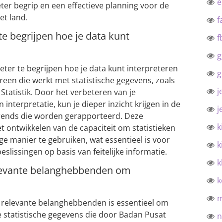
eter begrip en een effectieve planning voor de
et land.
f
te begrijpen hoe je data kunt
f
g
eter te begrijpen hoe je data kunt interpreteren
g
ereen die werkt met statistische gegevens, zoals
j
Statistik. Door het verbeteren van je
interpretatie, kun je dieper inzicht krijgen in de
j
 trends die worden gerapporteerd. Deze
k
t ontwikkelen van de capaciteit om statistieken
e manier te gebruiken, wat essentieel is voor
k
lissingen op basis van feitelijke informatie.
k
levante belanghebbenden om
k
 relevante belanghebbenden is essentieel om
e statistische gegevens die door Badan Pusat
n