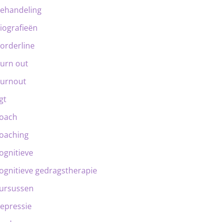
ehandeling
iografieën
orderline
urn out
urnout
gt
oach
oaching
ognitieve
ognitieve gedragstherapie
ursussen
epressie