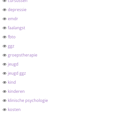
cursussen
depressie
emdr
faalangst
fbto
ggz
groepstherapie
jeugd
jeugd ggz
kind
kinderen
klinische psychologie
kosten