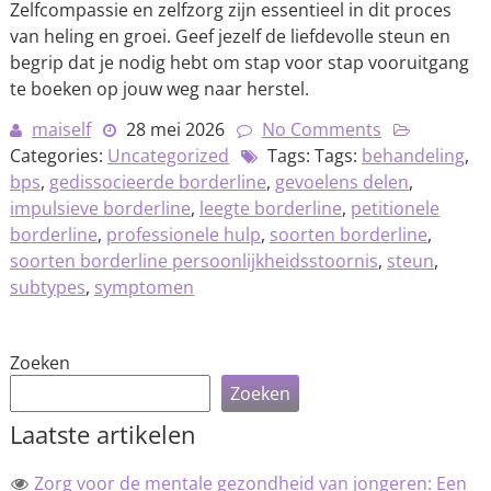
Zelfcompassie en zelfzorg zijn essentieel in dit proces
van heling en groei. Geef jezelf de liefdevolle steun en
begrip dat je nodig hebt om stap voor stap vooruitgang
te boeken op jouw weg naar herstel.
maiself
28 mei 2026
No Comments
Categories:
Uncategorized
Tags: Tags:
behandeling
,
bps
,
gedissocieerde borderline
,
gevoelens delen
,
impulsieve borderline
,
leegte borderline
,
petitionele
borderline
,
professionele hulp
,
soorten borderline
,
soorten borderline persoonlijkheidsstoornis
,
steun
,
subtypes
,
symptomen
Zoeken
Zoeken
Laatste artikelen
Zorg voor de mentale gezondheid van jongeren: Een