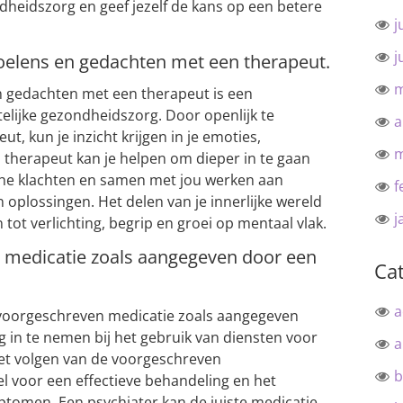
dheidszorg en geef jezelf de kans op een betere
j
j
voelens en gedachten met een therapeut.
m
n gedachten met een therapeut is een
elijke gezondheidszorg. Door openlijk te
a
 kun je inzicht krijgen in je emoties,
m
therapeut kan je helpen om dieper in te gaan
che klachten en samen met jou werken aan
f
n oplossingen. Het delen van je innerlijke wereld
j
 tot verlichting, begrip en groei op mentaal vlak.
medicatie zoals aangegeven door een
Ca
a
 voorgeschreven medicatie zoals aangegeven
 in te nemen bij het gebruik van diensten voor
a
Het volgen van de voorgeschreven
b
eel voor een effectieve behandeling en het
tomen. Een psychiater kan de juiste medicatie