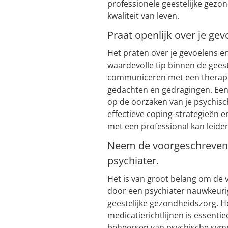
professionele geestelijke gezon
kwaliteit van leven.
Praat openlijk over je ge
Het praten over je gevoelens e
waardevolle tip binnen de geest
communiceren met een therapeut,
gedachten en gedragingen. Een 
op de oorzaken van je psychis
effectieve coping-strategieën e
met een professional kan leiden
Neem de voorgeschreven 
psychiater.
Het is van groot belang om de
door een psychiater nauwkeurig
geestelijke gezondheidszorg. 
medicatierichtlijnen is essenti
beheersen van psychische symp