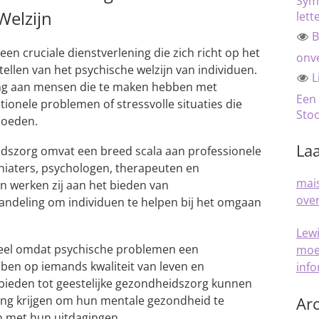
Sym
Welzijn
lett
B
een cruciale dienstverlening die zich richt op het
onve
llen van het psychische welzijn van individuen.
L
ing aan mensen die te maken hebben met
Een
onele problemen of stressvolle situaties die
Sto
loeden.
Laa
idszorg omvat een breed scala aan professionele
hiaters, psychologen, therapeuten en
mais
n werken zij aan het bieden van
over
andeling om individuen te helpen bij het omgaan
Lew
tieel omdat psychische problemen een
moe
ben op iemands kwaliteit van leven en
inf
bieden tot geestelijke gezondheidszorg kunnen
ng krijgen om hun mentale gezondheid te
Arc
n met hun uitdagingen.