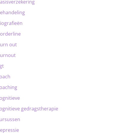
asisverzekering
ehandeling
iografieën
orderline
urn out
urnout
gt
oach
oaching
ognitieve
ognitieve gedragstherapie
ursussen
epressie