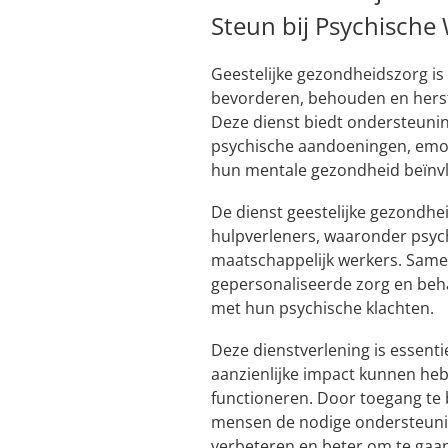
Steun bij Psychische 
Geestelijke gezondheidszorg is 
bevorderen, behouden en herste
Deze dienst biedt ondersteun
psychische aandoeningen, emoti
hun mentale gezondheid beïnv
De dienst geestelijke gezondhe
hulpverleners, waaronder psyc
maatschappelijk werkers. Same
gepersonaliseerde zorg en beh
met hun psychische klachten.
Deze dienstverlening is essen
aanzienlijke impact kunnen heb
functioneren. Door toegang te 
mensen de nodige ondersteuni
verbeteren en beter om te gaa