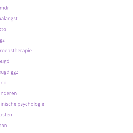
emdr
aalangst
bto
gz
roepstherapie
eugd
eugd ggz
ind
inderen
linische psychologie
osten
man