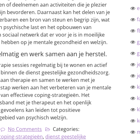
en of deelnemen aan activiteiten die je plezier
zijn bevorderen. Daarnaast kan het delen van je
f
rbaren een bron van steun en begrip zijn, wat
van psychische last en het opbouwen van
f
sociaal netwerk dat er voor je is in moeilijke
g
ed hebben op je mentale gezondheid en welzijn.
elmatig en werk samen aan je herstel.
g
j
apie sessies regelmatig bij te wonen en actief
 binnen de dienst geestelijke gezondheidszorg.
j
 aan therapie en samen te werken met je
k
r stap werken aan het verbeteren van je mentale
van effectieve coping-strategieën. Het
k
and met je therapeut en het openlijk
k
gevoelens kan leiden tot positieve
gebied van psychisch welzijn.
k
No Comments
Categories:
coping-strategieën
,
dienst geestelijke