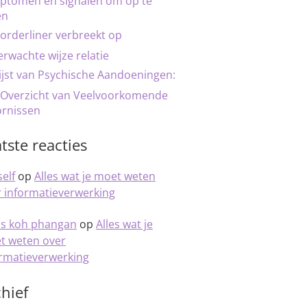
ptomen en signalen om op te
en
orderliner verbreekt op
rwachte wijze relatie
ijst van Psychische Aandoeningen:
 Overzicht van Veelvoorkomende
ornissen
tste reacties
elf
op
Alles wat je moet weten
 informatieverwerking
is koh phangan
op
Alles wat je
t weten over
ormatieverwerking
hief