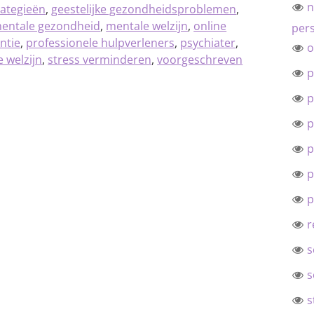
n
rategieën
,
geestelijke gezondheidsproblemen
,
entale gezondheid
,
mentale welzijn
,
online
pers
ntie
,
professionele hulpverleners
,
psychiater
,
o
 welzijn
,
stress verminderen
,
voorgeschreven
p
p
p
p
p
p
r
s
s
s