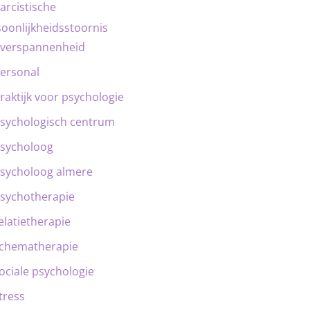
arcistische
oonlijkheidsstoornis
verspannenheid
ersonal
raktijk voor psychologie
sychologisch centrum
sycholoog
sycholoog almere
sychotherapie
elatietherapie
chematherapie
ociale psychologie
tress