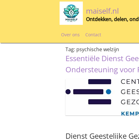
Skip
maiself.nl
to
content
Ontdekken, delen, ond
Over ons
Contact
Tag:
psychische welzijn
Essentiële Dienst Gee
Ondersteuning voor P
Dienst Geestelijke G