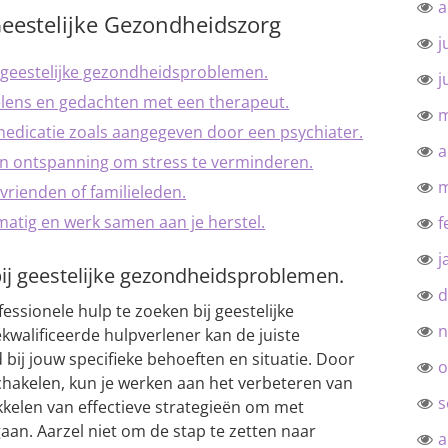
a
 Geestelijke Gezondheidszorg
j
j geestelijke gezondheidsproblemen.
j
oelens en gedachten met een therapeut.
m
dicatie zoals aangegeven door een psychiater.
a
en ontspanning om stress te verminderen.
m
j vrienden of familieleden.
matig en werk samen aan je herstel.
f
j
bij geestelijke gezondheidsproblemen.
d
essionele hulp te zoeken bij geestelijke
n
walificeerde hulpverlener kan de juiste
bij jouw specifieke behoeften en situatie. Door
o
 schakelen, kun je werken aan het verbeteren van
s
kkelen van effectieve strategieën om met
aan. Aarzel niet om de stap te zetten naar
a