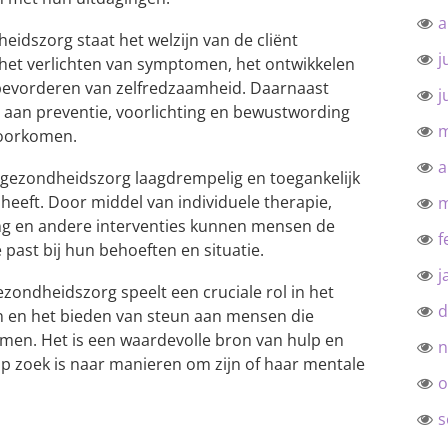
a
heidszorg staat het welzijn van de cliënt
j
 het verlichten van symptomen, het ontwikkelen
 bevorderen van zelfredzaamheid. Daarnaast
j
 aan preventie, voorlichting en bewustwording
m
voorkomen.
a
ke gezondheidszorg laagdrempelig en toegankelijk
 heeft. Door middel van individuele therapie,
m
ing en andere interventies kunnen mensen de
f
 past bij hun behoeften en situatie.
j
ezondheidszorg speelt een cruciale rol in het
d
n en het bieden van steun aan mensen die
en. Het is een waardevolle bron van hulp en
n
op zoek is naar manieren om zijn of haar mentale
o
s