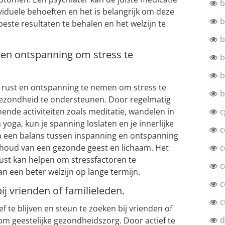
b
viduele behoeften en het is belangrijk om deze
b
beste resultaten te behalen en het welzijn te
b
 en ontspanning om stress te
b
b
 rust en ontspanning te nemen om stress te
b
 gezondheid te ondersteunen. Door regelmatig
nende activiteiten zoals meditatie, wandelen in
c
yoga, kun je spanning loslaten en je innerlijke
c
an een balans tussen inspanning en ontspanning
ehoud van een gezonde geest en lichaam. Het
c
st kan helpen om stressfactoren te
c
n een beter welzijn op lange termijn.
c
bij vrienden of familieleden.
c
f te blijven en steun te zoeken bij vrienden of
d
om geestelijke gezondheidszorg. Door actief te