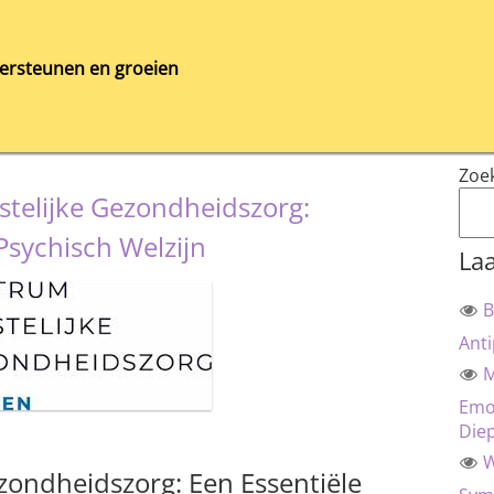
ersteunen en groeien
Zoe
stelijke Gezondheidszorg:
sychisch Welzijn
Laa
B
Anti
M
Emot
Die
W
ezondheidszorg: Een Essentiële