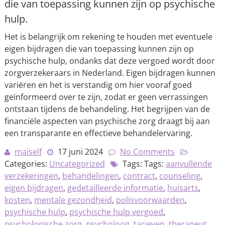
die van toepassing kunnen zijn op psychische
hulp.
Het is belangrijk om rekening te houden met eventuele
eigen bijdragen die van toepassing kunnen zijn op
psychische hulp, ondanks dat deze vergoed wordt door
zorgverzekeraars in Nederland. Eigen bijdragen kunnen
variëren en het is verstandig om hier vooraf goed
geïnformeerd over te zijn, zodat er geen verrassingen
ontstaan tijdens de behandeling. Het begrijpen van de
financiële aspecten van psychische zorg draagt bij aan
een transparante en effectieve behandelervaring.
maiself
17 juni 2024
No Comments
Categories:
Uncategorized
Tags: Tags:
aanvullende
verzekeringen
,
behandelingen
,
contract
,
counseling
,
eigen bijdragen
,
gedetailleerde informatie
,
huisarts
,
kosten
,
mentale gezondheid
,
polisvoorwaarden
,
psychische hulp
,
psychische hulp vergoed
,
psychologische zorg
,
psycholoog
,
tarieven
,
therapeut
,