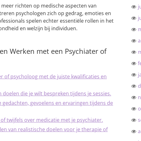
ch meer richten op medische aspecten van
j
treren psychologen zich op gedrag, emoties en
j
fessionals spelen echter essentiële rollen in het
ndheid en welzijn bij individuen.
m
a
 en Werken met een Psychiater of
m
f
j
 of psycholoog met de juiste kwalificaties en
d
 doelen die je wilt bespreken tijdens je sessies.
n
e gedachten, gevoelens en ervaringen tijdens de
o
f twijfels over medicatie met je psychiater.
s
n van realistische doelen voor je therapie of
a