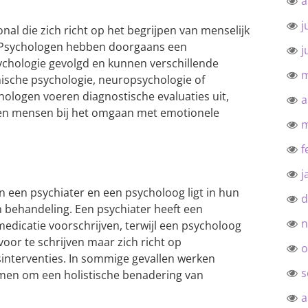
a
j
nal die zich richt op het begrijpen van menselijk
 Psychologen hebben doorgaans een
j
sychologie gevolgd en kunnen verschillende
m
inische psychologie, neuropsychologie of
hologen voeren diagnostische evaluaties uit,
a
pen mensen bij het omgaan met emotionele
m
f
j
en een psychiater en een psycholoog ligt in hun
d
 behandeling. Een psychiater heeft een
n
dicatie voorschrijven, terwijl een psycholoog
oor te schrijven maar zich richt op
o
interventies. In sommige gevallen werken
s
men om een holistische benadering van
a