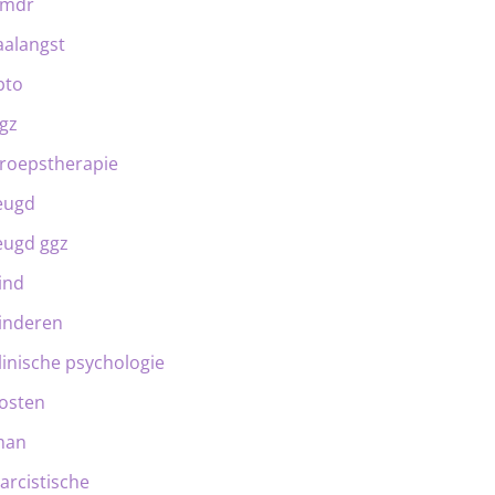
emdr
aalangst
bto
gz
roepstherapie
eugd
eugd ggz
ind
inderen
linische psychologie
osten
man
arcistische