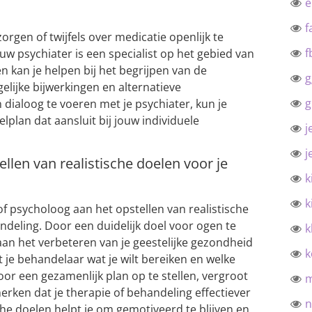
f
orgen of twijfels over medicatie openlijk te
f
uw psychiater is een specialist op het gebied van
 kan je helpen bij het begrijpen van de
g
lijke bijwerkingen en alternatieve
g
dialoog te voeren met je psychiater, kun je
lan dat aansluit bij jouw individuele
j
j
len van realistische doelen voor je
k
k
f psycholoog aan het opstellen van realistische
ndeling. Door een duidelijk doel voor ogen te
k
aan het verbeteren van je geestelijke gezondheid
k
 je behandelaar wat je wilt bereiken en welke
or een gezamenlijk plan op te stellen, vergroot
merken dat je therapie of behandeling effectiever
n
sche doelen helpt je om gemotiveerd te blijven en