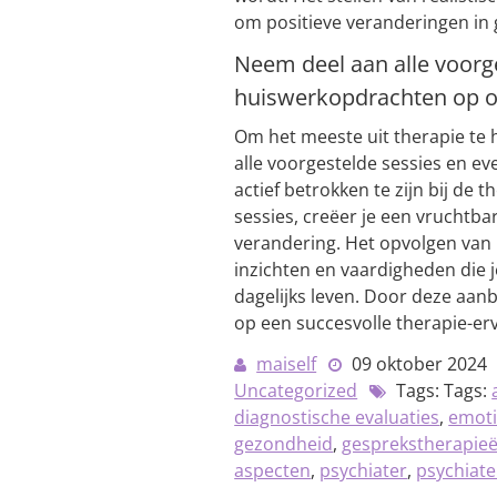
om positieve veranderingen in 
Neem deel aan alle voorge
huiswerkopdrachten op om
Om het meeste uit therapie te 
alle voorgestelde sessies en e
actief betrokken te zijn bij de
sessies, creëer je een vruchtb
verandering. Het opvolgen van
inzichten en vaardigheden die j
dagelijks leven. Door deze aan
op een succesvolle therapie-erv
maiself
09 oktober 2024
Uncategorized
Tags: Tags:
diagnostische evaluaties
,
emoti
gezondheid
,
gesprekstherapie
aspecten
,
psychiater
,
psychiat