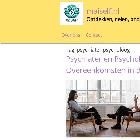
Skip
maiself.nl
to
content
Ontdekken, delen, ond
Over ons
Contact
Tag:
psychiater psycholoog
Psychiater en Psychol
Overeenkomsten in d