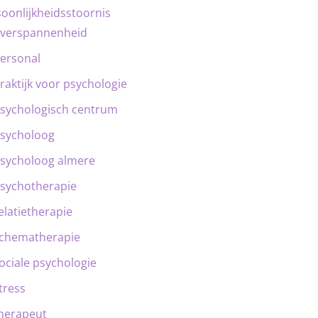
oonlijkheidsstoornis
verspannenheid
ersonal
raktijk voor psychologie
sychologisch centrum
sycholoog
sycholoog almere
sychotherapie
elatietherapie
chematherapie
ociale psychologie
tress
herapeut