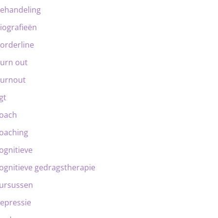
ehandeling
iografieën
orderline
urn out
urnout
gt
oach
oaching
ognitieve
ognitieve gedragstherapie
ursussen
epressie