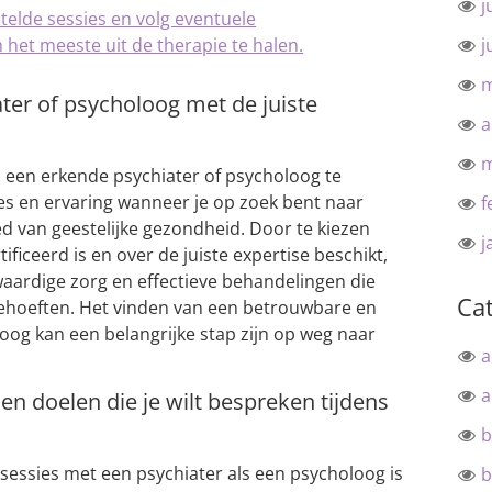
j
telde sessies en volg eventuele
et meeste uit de therapie te halen.
j
m
ter of psycholoog met de juiste
a
m
m een erkende psychiater of psycholoog te
ies en ervaring wanneer je op zoek bent naar
f
ed van geestelijke gezondheid. Door te kiezen
j
ificeerd is en over de juiste expertise beschikt,
waardige zorg en effectieve behandelingen die
Ca
 behoeften. Het vinden van een betrouwbare en
og kan een belangrijke stap zijn op weg naar
a
a
en doelen die je wilt bespreken tijdens
b
 sessies met een psychiater als een psycholoog is
b