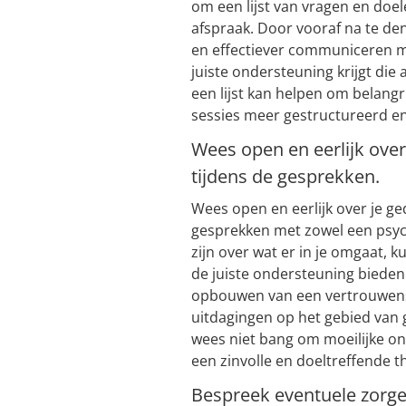
om een lijst van vragen en doele
afspraak. Door vooraf na te den
en effectiever communiceren me
juiste ondersteuning krijgt die 
een lijst kan helpen om belang
sessies meer gestructureerd en
Wees open en eerlijk over
tijdens de gesprekken.
Wees open en eerlijk over je g
gesprekken met zowel een psych
zijn over wat er in je omgaat, 
de juiste ondersteuning bieden
opbouwen van een vertrouwensb
uitdagingen op het gebied van g
wees niet bang om moeilijke on
een zinvolle en doeltreffende t
Bespreek eventuele zorgen