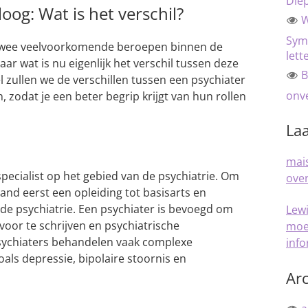
Die
oog: Wat is het verschil?
W
Sym
 twee veelvoorkomende beroepen binnen de
lett
ar wat is nu eigenlijk het verschil tussen deze
B
el zullen we de verschillen tussen een psychiater
onve
 zodat je een beter begrip krijgt van hun rollen
Laa
mais
pecialist op het gebied van de psychiatrie. Om
over
and eerst een opleiding tot basisarts en
n de psychiatrie. Een psychiater is bevoegd om
Lew
 voor te schrijven en psychiatrische
moe
Psychiaters behandelen vaak complexe
inf
als depressie, bipolaire stoornis en
Arc