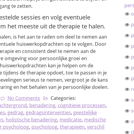
pers
gang te zetten.
o
stelde sessies en volg eventuele
p
 het meeste uit de therapie te halen.
p
halen, is het aan te raden om deel te nemen aan
ventuele huiswerkopdrachten op te volgen. Door
p
 therapie en consistent deel te nemen aan de
p
are omgeving voor persoonlijke groei en
 huiswerkopdrachten kan je helpen om de
p
e tijdens de therapie opdoet, toe te passen in je
p
bevelingen serieus te nemen, vergroot je de kans
aring en het behalen van je persoonlijke doelen.
r
No Comments
Categories:
s
achtergrond
,
benadering
,
cognitieve processen
,
s
es
,
gedrag
,
gedragsinterventies
,
geestelijke
ën
,
holistische benadering
,
medicatie
,
medische
s
er psycholoog
,
psycholoog
,
therapieën
,
verschil
t