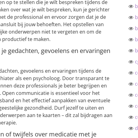
n op te stellen die je wilt bespreken tijdens de
b
ken over wat je wilt bespreken, kun je gerichter
t de professional en ervoor zorgen dat je de
b
aansluit bij jouw behoeften. Het opstellen van
b
rijke onderwerpen niet te vergeten en om de
 productief te maken.
b
 je gedachten, gevoelens en ervaringen
b
c
edachten, gevoelens en ervaringen tijdens de
c
iater als een psycholoog. Door transparant te
c
kunnen deze professionals je beter begrijpen en
. Open communicatie is essentieel voor het
c
and en het effectief aanpakken van eventuele
c
eestelijke gezondheid. Durf jezelf te uiten en
derwerpen aan te kaarten – dit zal bijdragen aan
c
herapie.
d
 of twijfels over medicatie met je