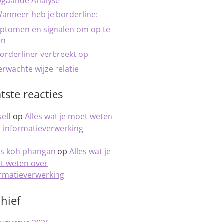
pgaande Analyse
anneer heb je borderline:
ptomen en signalen om op te
en
orderliner verbreekt op
rwachte wijze relatie
tste reacties
elf
op
Alles wat je moet weten
 informatieverwerking
is koh phangan
op
Alles wat je
t weten over
ormatieverwerking
hief