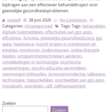
bijdragen aan een effectiever behandeltraject voor
geestelijke gezondheidsproblemen.
maiself
28 juni 2026
No Comments
Categories:
Uncategorized
Tags: Tags:
behandelen
,
digitale hulpmiddelen
,
effectiviteit van ggz apps
,
efficiënter
,
functies
,
geestelijke gezondheidszorg
,
ggz
apps
,
headspace
,
inzicht krijgen in symptomen en
emoties
,
monitoren
,
ondersteunen
,
online therapie
bieden
,
ontspanningstechnieken aanleren
,
ontwikkelingen in technologie
,
psychische
aandoeningen
,
psycho-educatie verstrekken
,
stemmingen bijhouden
,
stressvermindering
,
talkspace
,
technologie
,
toegankelijker
,
voorbeelden van ggz apps
moodpath
,
voordelen
,
zelf
,
zelfmanagement
Zoeken
Zoeken