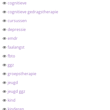
cognitieve
cognitieve gedragstherapie
cursussen
depressie
emdr
faalangst
fbto
ggz
groepstherapie
jeugd
jeugd ggz
kind
kinderen