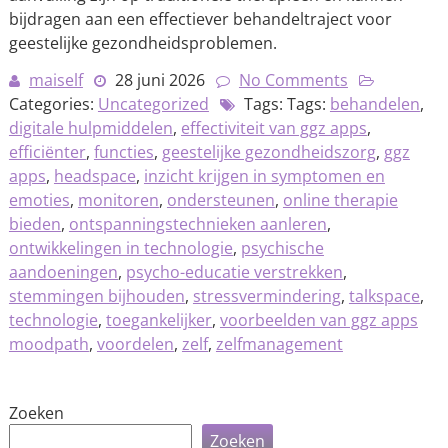
bijdragen aan een effectiever behandeltraject voor
geestelijke gezondheidsproblemen.
maiself
28 juni 2026
No Comments
Categories:
Uncategorized
Tags: Tags:
behandelen
,
digitale hulpmiddelen
,
effectiviteit van ggz apps
,
efficiënter
,
functies
,
geestelijke gezondheidszorg
,
ggz
apps
,
headspace
,
inzicht krijgen in symptomen en
emoties
,
monitoren
,
ondersteunen
,
online therapie
bieden
,
ontspanningstechnieken aanleren
,
ontwikkelingen in technologie
,
psychische
aandoeningen
,
psycho-educatie verstrekken
,
stemmingen bijhouden
,
stressvermindering
,
talkspace
,
technologie
,
toegankelijker
,
voorbeelden van ggz apps
moodpath
,
voordelen
,
zelf
,
zelfmanagement
Zoeken
Zoeken