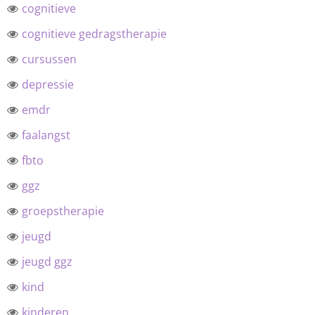
cognitieve
cognitieve gedragstherapie
cursussen
depressie
emdr
faalangst
fbto
ggz
groepstherapie
jeugd
jeugd ggz
kind
kinderen