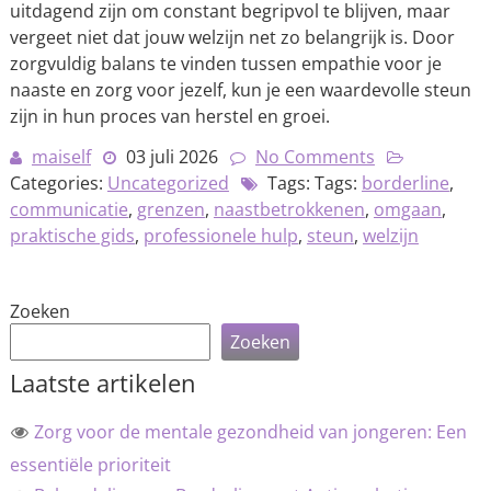
uitdagend zijn om constant begripvol te blijven, maar
vergeet niet dat jouw welzijn net zo belangrijk is. Door
zorgvuldig balans te vinden tussen empathie voor je
naaste en zorg voor jezelf, kun je een waardevolle steun
zijn in hun proces van herstel en groei.
maiself
03 juli 2026
No Comments
Categories:
Uncategorized
Tags: Tags:
borderline
,
communicatie
,
grenzen
,
naastbetrokkenen
,
omgaan
,
praktische gids
,
professionele hulp
,
steun
,
welzijn
Zoeken
Zoeken
Laatste artikelen
Zorg voor de mentale gezondheid van jongeren: Een
essentiële prioriteit