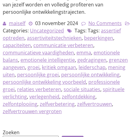
van jezelf worden en volledig profiteren van
persoonlijke ontwikkelingstrajecten.
maiself
03 november 2024
No Comments
Categories:
Uncategorized
Tags: Tags:
assertief
optreden
,
assertiviteitstechnieken
,
beperkingen
,
capaciteiten
,
communicatie verbeteren
,
communicatieve vaardigheden
,
emma
,
emotionele
balans
,
emotionele intelligentie
,
gedragingen
,
grenzen
aangeven
,
groei
,
kritiek omgaan
,
leiderschap
,
mening
uiten
,
persoonlijke groei
,
persoonlijke ontwikkeling
,
persoonlijke ontwikkeling voorbeeld
,
professionele
groei
,
relaties verbeteren
,
sociale situaties
,
spirituele
verlichting
,
verlegenheid
,
zelfontdekking
,
zelfontplooiing
,
zelfverbetering
,
zelfvertrouwen
,
zelfvertrouwen vergroten
Zoeken