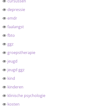
cursussen
depressie
emdr
faalangst
fbto
ggz
groepstherapie
jeugd
jeugd ggz
kind
kinderen
klinische psychologie
kosten