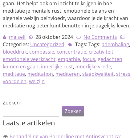
gaan. Het helpt ook om inzicht te krijgen in hoe
meditatie je mentale rust, emotionele balans en
algehele welzijn beïnvloedt, waardoor je de kracht van
meditatie nog beter kunt benutten in je dagelijks leven.
maiself
28 oktober 2024
No Comments
Categories:
Uncategorized
Tags: Tags:
ademhaling
,
bloeddruk
,
compassie
,
concentratie
,
creativiteit
,
emotionele veerkracht
,
empathie
,
focus
,
gedachten
komen en gaan
,
innerlijke rust
,
innerlijke vrede
,
meditatie
,
meditation
,
mediteren
,
slaapkwaliteit
,
stress
,
voordelen
,
welzijn
Zoeken
Zoeken
Laatste artikelen
Behandeling van Borderline met Antipsychotica: