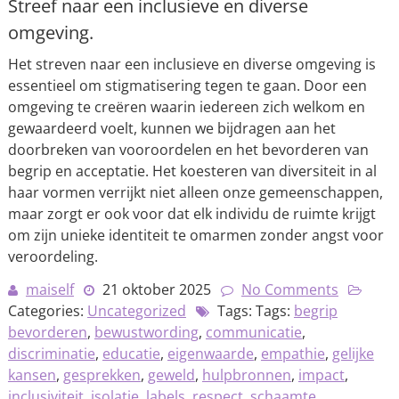
Streef naar een inclusieve en diverse
omgeving.
Het streven naar een inclusieve en diverse omgeving is
essentieel om stigmatisering tegen te gaan. Door een
omgeving te creëren waarin iedereen zich welkom en
gewaardeerd voelt, kunnen we bijdragen aan het
doorbreken van vooroordelen en het bevorderen van
begrip en acceptatie. Het koesteren van diversiteit in al
haar vormen verrijkt niet alleen onze gemeenschappen,
maar zorgt er ook voor dat elk individu de ruimte krijgt
om zijn unieke identiteit te omarmen zonder angst voor
veroordeling.
maiself
21 oktober 2025
No Comments
Categories:
Uncategorized
Tags: Tags:
begrip
bevorderen
,
bewustwording
,
communicatie
,
discriminatie
,
educatie
,
eigenwaarde
,
empathie
,
gelijke
kansen
,
gesprekken
,
geweld
,
hulpbronnen
,
impact
,
inclusiviteit
,
isolatie
,
labels
,
respect
,
schaamte
,