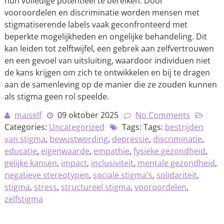
hun volledige potentieel te bereiken. Door
vooroordelen en discriminatie worden mensen met
stigmatiserende labels vaak geconfronteerd met
beperkte mogelijkheden en ongelijke behandeling. Dit
kan leiden tot zelftwijfel, een gebrek aan zelfvertrouwen
en een gevoel van uitsluiting, waardoor individuen niet
de kans krijgen om zich te ontwikkelen en bij te dragen
aan de samenleving op de manier die ze zouden kunnen
als stigma geen rol speelde.
maiself
09 oktober 2025
No Comments
Categories:
Uncategorized
Tags: Tags:
bestrijden
van stigma
,
bewustwording
,
depressie
,
discriminatie
,
educatie
,
eigenwaarde
,
empathie
,
fysieke gezondheid
,
gelijke kansen
,
impact
,
inclusiviteit
,
mentale gezondheid
,
negatieve stereotypen
,
sociale stigma's
,
solidariteit
,
stigma
,
stress
,
structureel stigma
,
vooroordelen
,
zelfstigma