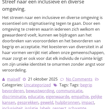
Streef naar een inclusieve en diverse
omgeving.
Het streven naar een inclusieve en diverse omgeving is
essentieel om stigmatisering tegen te gaan. Door een
omgeving te creëren waarin iedereen zich welkom en
gewaardeerd voelt, kunnen we bijdragen aan het
doorbreken van vooroordelen en het bevorderen van
begrip en acceptatie. Het koesteren van diversiteit in al
haar vormen verrijkt niet alleen onze gemeenschappen,
maar zorgt er ook voor dat elk individu de ruimte krijgt
om zijn unieke identiteit te omarmen zonder angst voor
veroordeling.
maiself
21 oktober 2025
No Comments
Categories:
Uncategorized
Tags: Tags:
begrip
bevorderen
,
bewustwording
,
communicatie
,
discriminatie
,
educatie
,
eigenwaarde
,
empathie
,
gelijke
kansen
,
gesprekken
,
geweld
,
hulpbronnen
,
impact
,
inclusiviteit
,
isolatie
,
labels
,
respect
,
schaamte
,