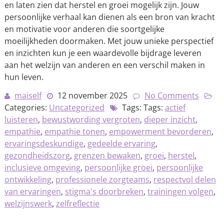
en laten zien dat herstel en groei mogelijk zijn. Jouw
persoonlijke verhaal kan dienen als een bron van kracht
en motivatie voor anderen die soortgelijke
moeilijkheden doormaken. Met jouw unieke perspectief
en inzichten kun je een waardevolle bijdrage leveren
aan het welzijn van anderen en een verschil maken in
hun leven.
maiself
12 november 2025
No Comments
Categories:
Uncategorized
Tags: Tags:
actief
luisteren
,
bewustwording vergroten
,
dieper inzicht
,
empathie
,
empathie tonen
,
empowerment bevorderen
,
ervaringsdeskundige
,
gedeelde ervaring
,
gezondheidszorg
,
grenzen bewaken
,
groei
,
herstel
,
inclusieve omgeving
,
persoonlijke groei
,
persoonlijke
ontwikkeling
,
professionele zorgteams
,
respectvol delen
van ervaringen
,
stigma's doorbreken
,
trainingen volgen
,
welzijnswerk
,
zelfreflectie