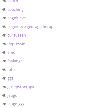
coach
coaching
cognitieve
cognitieve gedragstherapie
cursussen
depressie
emdr
faalangst
fbto
ggz
groepstherapie
jeugd
jeugd ggz