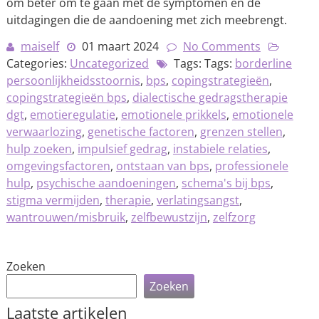
om beter om te gaan met de symptomen en de
uitdagingen die de aandoening met zich meebrengt.
maiself
01 maart 2024
No Comments
Categories:
Uncategorized
Tags: Tags:
borderline
persoonlijkheidsstoornis
,
bps
,
copingstrategieën
,
copingstrategieën bps
,
dialectische gedragstherapie
dgt
,
emotieregulatie
,
emotionele prikkels
,
emotionele
verwaarlozing
,
genetische factoren
,
grenzen stellen
,
hulp zoeken
,
impulsief gedrag
,
instabiele relaties
,
omgevingsfactoren
,
ontstaan van bps
,
professionele
hulp
,
psychische aandoeningen
,
schema's bij bps
,
stigma vermijden
,
therapie
,
verlatingsangst
,
wantrouwen/misbruik
,
zelfbewustzijn
,
zelfzorg
Zoeken
Zoeken
Laatste artikelen