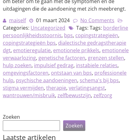
om beter om te gaan met de symptomen en de
uitdagingen die de aandoening met zich meebrengt.
maiself
01 maart 2024
No Comments
Categories:
Uncategorized
Tags: Tags:
borderline
persoonlijkheidsstoornis
,
bps
,
copingstrategieën
,
copingstrategieën bps
,
dialectische gedragstherapie
dgt
,
emotieregulatie
,
emotionele prikkels
,
emotionele
verwaarlozing
,
genetische factoren
,
grenzen stellen
,
hulp zoeken
,
impulsief gedrag
,
instabiele relaties
,
omgevingsfactoren
,
ontstaan van bps
,
professionele
hulp
,
psychische aandoeningen
,
schema's bij bps
,
stigma vermijden
,
therapie
,
verlatingsangst
,
wantrouwen/misbruik
,
zelfbewustzijn
,
zelfzorg
Zoeken
Zoeken
Laatste artikelen