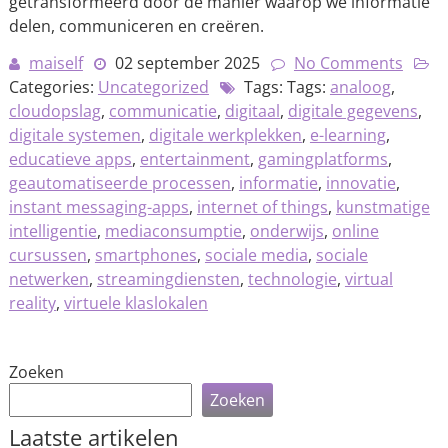
getransformeerd door de manier waarop we informatie
delen, communiceren en creëren.
maiself
02 september 2025
No Comments
Categories:
Uncategorized
Tags: Tags:
analoog
,
cloudopslag
,
communicatie
,
digitaal
,
digitale gegevens
,
digitale systemen
,
digitale werkplekken
,
e-learning
,
educatieve apps
,
entertainment
,
gamingplatforms
,
geautomatiseerde processen
,
informatie
,
innovatie
,
instant messaging-apps
,
internet of things
,
kunstmatige
intelligentie
,
mediaconsumptie
,
onderwijs
,
online
cursussen
,
smartphones
,
sociale media
,
sociale
netwerken
,
streamingdiensten
,
technologie
,
virtual
reality
,
virtuele klaslokalen
Zoeken
Zoeken
Laatste artikelen