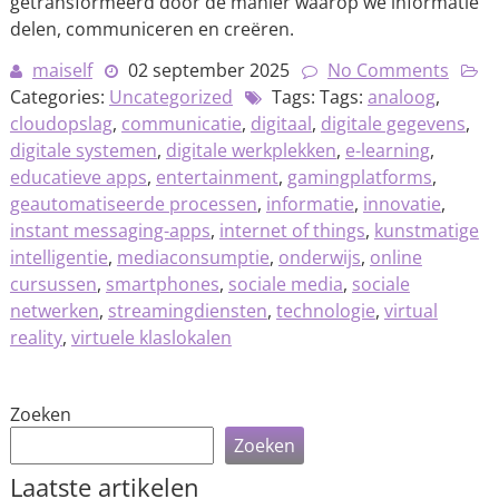
getransformeerd door de manier waarop we informatie
delen, communiceren en creëren.
maiself
02 september 2025
No Comments
Categories:
Uncategorized
Tags: Tags:
analoog
,
cloudopslag
,
communicatie
,
digitaal
,
digitale gegevens
,
digitale systemen
,
digitale werkplekken
,
e-learning
,
educatieve apps
,
entertainment
,
gamingplatforms
,
geautomatiseerde processen
,
informatie
,
innovatie
,
instant messaging-apps
,
internet of things
,
kunstmatige
intelligentie
,
mediaconsumptie
,
onderwijs
,
online
cursussen
,
smartphones
,
sociale media
,
sociale
netwerken
,
streamingdiensten
,
technologie
,
virtual
reality
,
virtuele klaslokalen
Zoeken
Zoeken
Laatste artikelen