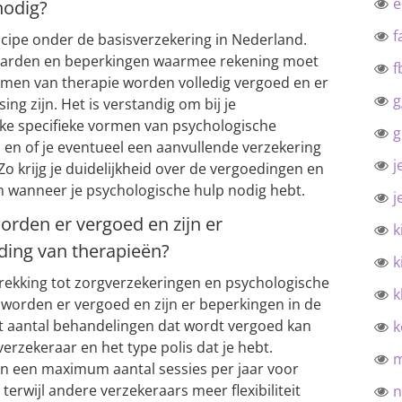
nodig?
f
ncipe onder de basisverzekering in Nederland.
waarden en beperkingen waarmee rekening moet
f
rmen van therapie worden volledig vergoed en er
g
ing zijn. Het is verstandig om bij je
lke specifieke vormen van psychologische
g
 en of je eventueel een aanvullende verzekering
j
Zo krijg je duidelijkheid over de vergoedingen en
 wanneer je psychologische hulp nodig hebt.
j
rden er vergoed en zijn er
k
ding van therapieën?
k
rekking tot zorgverzekeringen en psychologische
k
 worden er vergoed en zijn er beperkingen in de
t aantal behandelingen dat wordt vergoed kan
k
verzekeraar en het type polis dat je hebt.
 een maximum aantal sessies per jaar voor
erwijl andere verzekeraars meer flexibiliteit
n