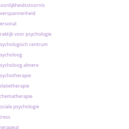
oonlijkheidsstoornis
verspannenheid
ersonal
raktijk voor psychologie
sychologisch centrum
sycholoog
sycholoog almere
sychotherapie
elatietherapie
chematherapie
ociale psychologie
tress
herapeut