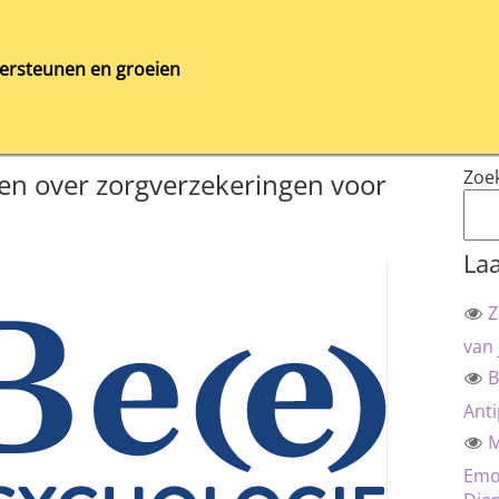
ersteunen en groeien
Zoe
ten over zorgverzekeringen voor
Laa
Z
van 
B
Anti
M
Emot