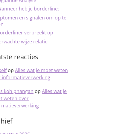
pgaande Analyse
anneer heb je borderline:
ptomen en signalen om op te
en
orderliner verbreekt op
rwachte wijze relatie
tste reacties
elf
op
Alles wat je moet weten
 informatieverwerking
is koh phangan
op
Alles wat je
t weten over
ormatieverwerking
hief