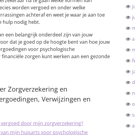
verzekeraar na te gaan welke vormen van
j
ecies worden vergoed en onder welke
rassingen achteraf en weet je waar je aan toe
j
 hulp nodig hebt.
m
n een belangrijk onderdeel zijn van jouw
a
voor dat je goed op de hoogte bent van hoe jouw
ergoedingen voor psychologische
m
r financiële zorgen kunt werken aan een gezonde
f
j
d
er Zorgverzekering en
n
ergoedingen, Verwijzingen en
o
s
 vergoed door mijn zorgverzekering?
a
g van mijn huisarts voor psychologische