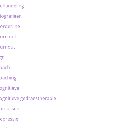
ehandeling
iografieën
orderline
urn out
urnout
gt
oach
oaching
ognitieve
ognitieve gedragstherapie
ursussen
epressie