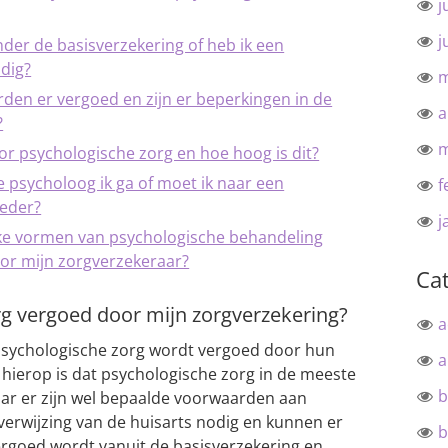
j
j
nder de basisverzekering of heb ik een
dig?
m
en er vergoed en zijn er beperkingen in de
a
?
m
oor psychologische zorg en hoe hoog is dit?
ke psycholoog ik ga of moet ik naar een
f
eder?
j
lke vormen van psychologische behandeling
or mijn zorgverzekeraar?
Ca
g vergoed door mijn zorgverzekering?
a
 psychologische zorg wordt vergoed door hun
a
hierop is dat psychologische zorg in de meeste
b
ar er zijn wel bepaalde voorwaarden aan
verwijzing van de huisarts nodig en kunnen er
b
vergoed wordt vanuit de basisverzekering en