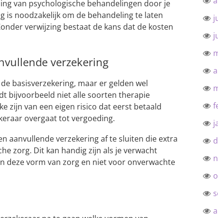
a
ng van psychologische behandelingen door je
g is noodzakelijk om de behandeling te laten
j
Zonder verwijzing bestaat de kans dat de kosten
j
m
nvullende verzekering
a
 de basisverzekering, maar er gelden wel
m
 bijvoorbeeld niet alle soorten therapie
f
e zijn van een eigen risico dat eerst betaald
eraar overgaat tot vergoeding.
j
n aanvullende verzekering af te sluiten die extra
d
he zorg. Dit kan handig zijn als je verwacht
n
an deze vorm van zorg en niet voor onverwachte
o
s
a