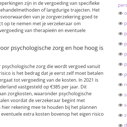
perkingen zijn in de vergoeding van specifieke
pers
 behandelmethoden of langdurige trajecten. Het
o
isvoorwaarden van je zorgverzekering goed te
p
ct op te nemen met je verzekeraar om
e vergoeding van therapieën en eventuele
p
.
p
 voor psychologische zorg en hoe hoog is
p
p
oor psychologische zorg die wordt vergoed vanuit
isico is het bedrag dat je eerst zelf moet betalen
p
rgaat tot vergoeding van de kosten. In 2021 is
r
ederland vastgesteld op €385 per jaar. Dit
 aan zorgkosten, waaronder psychologische
s
etalen voordat de verzekeraar begint met
s
m hier rekening mee te houden bij het plannen
eventuele extra kosten bovenop het eigen risico
s
t