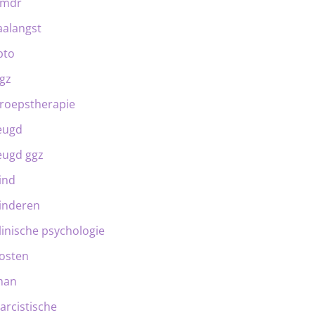
emdr
aalangst
bto
gz
roepstherapie
eugd
eugd ggz
ind
inderen
linische psychologie
osten
man
arcistische