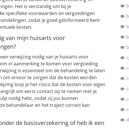
b
ngen. Het is verstandig om bij je
lke specifieke voorwaarden en vergoedingen
b
handelingen, zodat je goed geïnformeerd bent
b
entuele kosten.
b
ig van mijn huisarts voor
ingen?
b
 een verwijzing nodig van je huisarts voor
c
 om in aanmerking te komen voor vergoeding
c
rwijzing is essentieel om de behandeling te laten
en om ervoor te zorgen dat de kosten worden
c
ijzing loop je het risico dat de kosten voor eigen
c
elangrijk om eerst contact op te nemen met je
hulp nodig hebt, zodat zij jou kunnen
c
te behandelaar en het traject correct kan
c
d
onder de basisverzekering of heb ik een