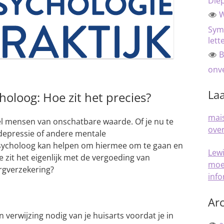
Die
W
Sym
lett
B
onve
Laa
oloog: Hoe zit het precies?
mais
el mensen van onschatbare waarde. Of je nu te
over
depressie of andere mentale
ycholoog kan helpen om hiermee om te gaan en
Lew
e zit het eigenlijk met de vergoeding van
moe
rgverzekering?
inf
Arc
 verwijzing nodig van je huisarts voordat je in