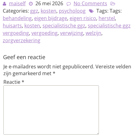
maiself
26 mei 2026
No Comments
Categories:
ggz
,
kosten
,
psycholoog
Tags: Tags:
behandeling
,
eigen bijdrage
,
eigen risico
,
herstel
,
huisarts
,
kosten
,
specialistische ggz
,
specialistische ggz
vergoeding
,
vergoeding
,
verwijzing
,
welzijn
,
zorgverzekering
Geef een reactie
Je e-mailadres wordt niet gepubliceerd.
Vereiste velden
zijn gemarkeerd met
*
Reactie
*