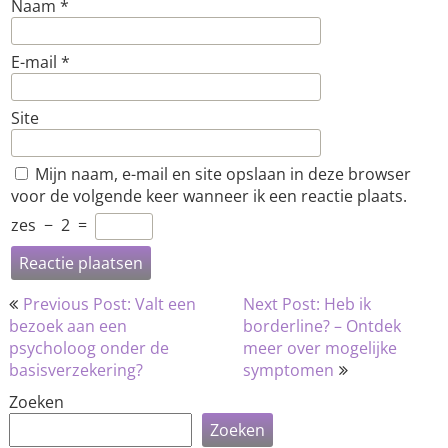
Naam
*
E-mail
*
Site
Mijn naam, e-mail en site opslaan in deze browser
voor de volgende keer wanneer ik een reactie plaats.
zes
−
2
=
Bericht
Previous Post: Valt een
Next Post: Heb ik
navigatie
bezoek aan een
borderline? – Ontdek
psycholoog onder de
meer over mogelijke
basisverzekering?
symptomen
Zoeken
Zoeken