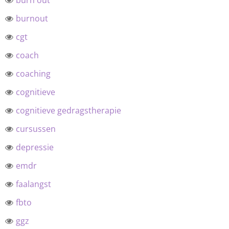
burn out
burnout
cgt
coach
coaching
cognitieve
cognitieve gedragstherapie
cursussen
depressie
emdr
faalangst
fbto
ggz