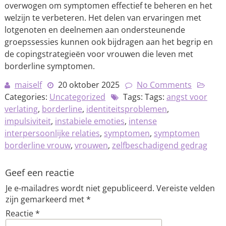
overwogen om symptomen effectief te beheren en het
welzijn te verbeteren. Het delen van ervaringen met
lotgenoten en deelnemen aan ondersteunende
groepssessies kunnen ook bijdragen aan het begrip en
de copingstrategieën voor vrouwen die leven met
borderline symptomen.
maiself
20 oktober 2025
No Comments
Categories:
Uncategorized
Tags: Tags:
angst voor
verlating
,
borderline
,
identiteitsproblemen
,
impulsiviteit
,
instabiele emoties
,
intense
interpersoonlijke relaties
,
symptomen
,
symptomen
borderline vrouw
,
vrouwen
,
zelfbeschadigend gedrag
Geef een reactie
Je e-mailadres wordt niet gepubliceerd.
Vereiste velden
zijn gemarkeerd met
*
Reactie
*