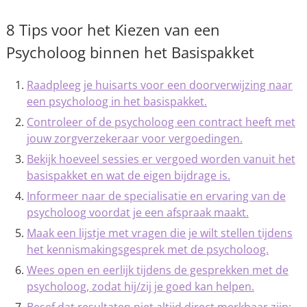
8 Tips voor het Kiezen van een
Psycholoog binnen het Basispakket
Raadpleeg je huisarts voor een doorverwijzing naar
een psycholoog in het basispakket.
Controleer of de psycholoog een contract heeft met
jouw zorgverzekeraar voor vergoedingen.
Bekijk hoeveel sessies er vergoed worden vanuit het
basispakket en wat de eigen bijdrage is.
Informeer naar de specialisatie en ervaring van de
psycholoog voordat je een afspraak maakt.
Maak een lijstje met vragen die je wilt stellen tijdens
het kennismakingsgesprek met de psycholoog.
Wees open en eerlijk tijdens de gesprekken met de
psycholoog, zodat hij/zij je goed kan helpen.