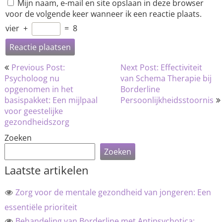
Mijn naam, e-mail en site opslaan in deze browser
voor de volgende keer wanneer ik een reactie plaats.
vier
+
=
8
Bericht
Previous Post:
Next Post: Effectiviteit
navigatie
Psycholoog nu
van Schema Therapie bij
opgenomen in het
Borderline
basispakket: Een mijlpaal
Persoonlijkheidsstoornis
voor geestelijke
gezondheidszorg
Zoeken
Zoeken
Laatste artikelen
Zorg voor de mentale gezondheid van jongeren: Een
essentiële prioriteit
Behandeling van Borderline met Antipsychotica: