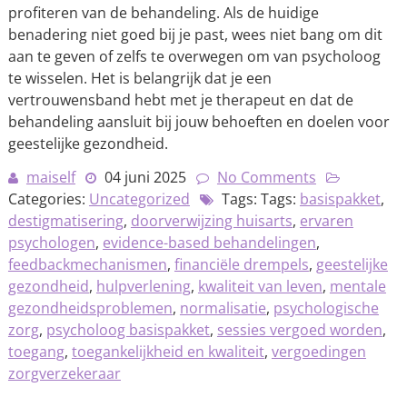
profiteren van de behandeling. Als de huidige
benadering niet goed bij je past, wees niet bang om dit
aan te geven of zelfs te overwegen om van psycholoog
te wisselen. Het is belangrijk dat je een
vertrouwensband hebt met je therapeut en dat de
behandeling aansluit bij jouw behoeften en doelen voor
geestelijke gezondheid.
maiself
04 juni 2025
No Comments
Categories:
Uncategorized
Tags: Tags:
basispakket
,
destigmatisering
,
doorverwijzing huisarts
,
ervaren
psychologen
,
evidence-based behandelingen
,
feedbackmechanismen
,
financiële drempels
,
geestelijke
gezondheid
,
hulpverlening
,
kwaliteit van leven
,
mentale
gezondheidsproblemen
,
normalisatie
,
psychologische
zorg
,
psycholoog basispakket
,
sessies vergoed worden
,
toegang
,
toegankelijkheid en kwaliteit
,
vergoedingen
zorgverzekeraar