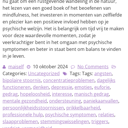
nu gaat om een rustgevende wandeling in de natuur,
het lezen van een goed boek of het beoefenen van
mindfulness, het investeren in momenten van zelfliefde
en plezier kan een positieve invloed hebben op je
psychische welzijn. Het is belangrijk om tijd vrij te maken
voor deze waardevolle momenten, zodat je
veerkrachtiger bent in het omgaan met psychische
symptomen en beter in staat bent om balans te vinden
in je leven.
maiself
10 oktober 2024
No Comments
Categories:
Uncategorized
Tags: Tags:
angsten
,
bipolaire stoornis
,
concentratieproblemen
,
dagelijks
functioneren
,
denken
,
depressie
,
emoties
,
euforie
,
gedrag
,
hopeloosheid
,
interesse
,
manisch gedrag
,
mentale gezondheid
,
ondersteuning
,
paniekaanvallen
,
persoonlijkheidsstoornissen
,
prikkelbaarheid
,
professionele hulp
,
psychische symptomen
,
relaties
,
slaapproblemen
,
stemmingswisselingen
,
triggers
,