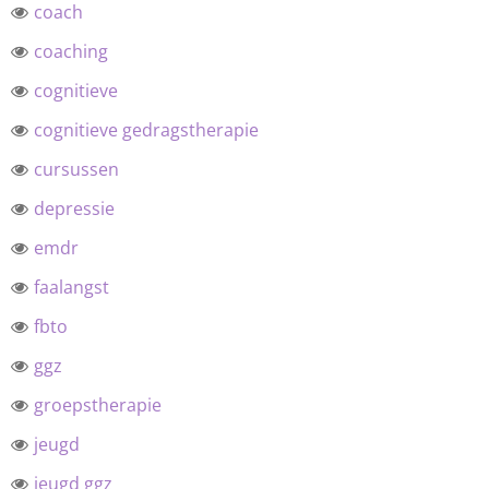
coach
coaching
cognitieve
cognitieve gedragstherapie
cursussen
depressie
emdr
faalangst
fbto
ggz
groepstherapie
jeugd
jeugd ggz