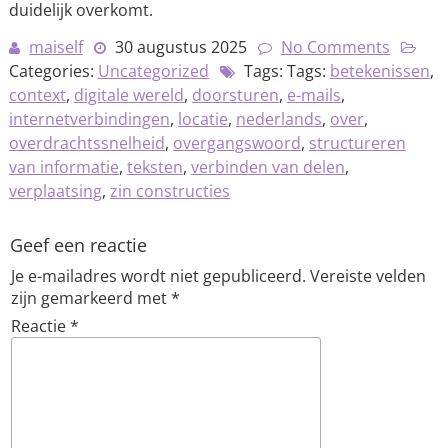
duidelijk overkomt.
maiself
30 augustus 2025
No Comments
Categories:
Uncategorized
Tags: Tags:
betekenissen
,
context
,
digitale wereld
,
doorsturen
,
e-mails
,
internetverbindingen
,
locatie
,
nederlands
,
over
,
overdrachtssnelheid
,
overgangswoord
,
structureren
van informatie
,
teksten
,
verbinden van delen
,
verplaatsing
,
zin constructies
Geef een reactie
Je e-mailadres wordt niet gepubliceerd.
Vereiste velden
zijn gemarkeerd met
*
Reactie
*