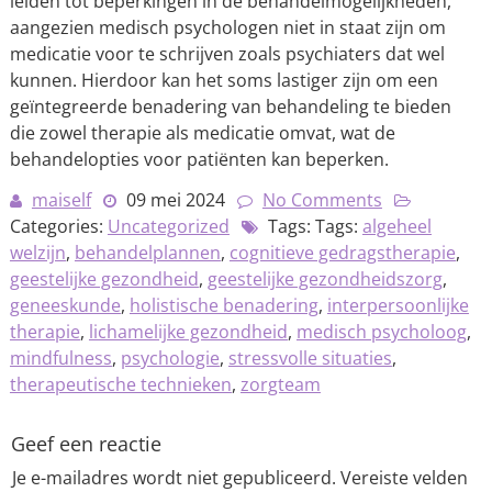
leiden tot beperkingen in de behandelmogelijkheden,
aangezien medisch psychologen niet in staat zijn om
medicatie voor te schrijven zoals psychiaters dat wel
kunnen. Hierdoor kan het soms lastiger zijn om een
geïntegreerde benadering van behandeling te bieden
die zowel therapie als medicatie omvat, wat de
behandelopties voor patiënten kan beperken.
maiself
09 mei 2024
No Comments
Categories:
Uncategorized
Tags: Tags:
algeheel
welzijn
,
behandelplannen
,
cognitieve gedragstherapie
,
geestelijke gezondheid
,
geestelijke gezondheidszorg
,
geneeskunde
,
holistische benadering
,
interpersoonlijke
therapie
,
lichamelijke gezondheid
,
medisch psycholoog
,
mindfulness
,
psychologie
,
stressvolle situaties
,
therapeutische technieken
,
zorgteam
Geef een reactie
Je e-mailadres wordt niet gepubliceerd.
Vereiste velden