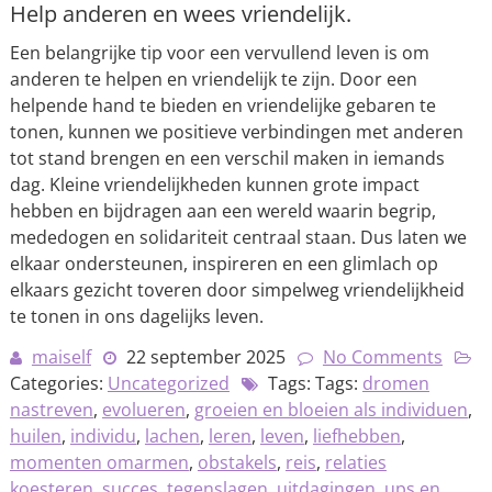
Help anderen en wees vriendelijk.
Een belangrijke tip voor een vervullend leven is om
anderen te helpen en vriendelijk te zijn. Door een
helpende hand te bieden en vriendelijke gebaren te
tonen, kunnen we positieve verbindingen met anderen
tot stand brengen en een verschil maken in iemands
dag. Kleine vriendelijkheden kunnen grote impact
hebben en bijdragen aan een wereld waarin begrip,
mededogen en solidariteit centraal staan. Dus laten we
elkaar ondersteunen, inspireren en een glimlach op
elkaars gezicht toveren door simpelweg vriendelijkheid
te tonen in ons dagelijks leven.
maiself
22 september 2025
No Comments
Categories:
Uncategorized
Tags: Tags:
dromen
nastreven
,
evolueren
,
groeien en bloeien als individuen
,
huilen
,
individu
,
lachen
,
leren
,
leven
,
liefhebben
,
momenten omarmen
,
obstakels
,
reis
,
relaties
koesteren
,
succes
,
tegenslagen
,
uitdagingen
,
ups en